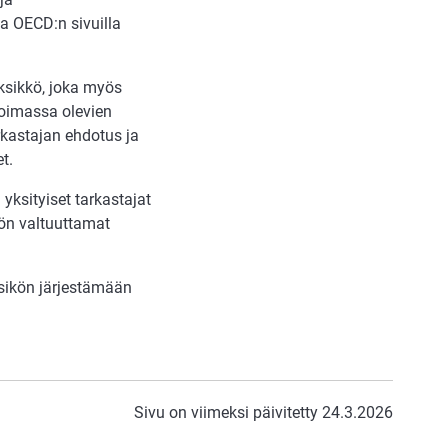
la OECD:n sivuilla
yksikkö, joka myös
voimassa olevien
rkastajan ehdotus ja
t.
yksityiset tarkastajat
ön valtuuttamat
ksikön järjestämään
Sivu on viimeksi päivitetty 24.3.2026