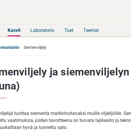
Siirry
Siirry
suoraan
koko
sisältöön
sivuston
hakuun
Kasvit
Laboratorio
Tuet
Teemat
entuotanto
Siemenviljely
menviljely ja siemenviljely
una)
ljelijä tuottaa siementä markkinoitavaksi muille viljelijöille. Sen
ttu vaatimuksia, joiden tavoitteena on turvata lajikeaito ja tekni
uuksiltaan hyvä ja tunnettu sato.