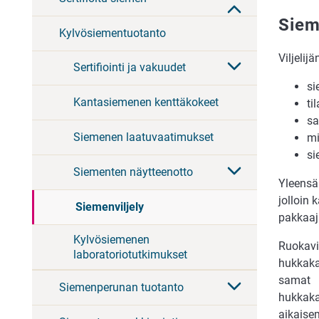
Siem
Kylvösiementuotanto
Viljelij
Sertifiointi ja vakuudet
si
Kantasiemenen kenttäkokeet
ti
sa
Siemenen laatuvaatimukset
mi
si
Siementen näytteenotto
Yleensä 
jolloin
Siemenviljely
pakkaaj
Kylvösiemenen
Ruokavi
laboratoriotutkimukset
hukkakau
samat
Siemenperunan tuotanto
hukkakau
aikaisem