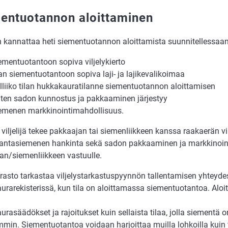
entuotannon aloittaminen
än kannattaa heti siementuotannon aloittamista suunnitellessaan
ementuotantoon sopiva viljelykierto
lan siementuotantoon sopiva laji- ja lajikevalikoimaa
lliiko tilan hukkakauratilanne siementuotannon aloittamisen
ten sadon kunnostus ja pakkaaminen järjestyy
emenen markkinointimahdollisuus.
viljelijä tekee pakkaajan tai siemenliikkeen kanssa raakaerän v
 kantasiemenen hankinta sekä sadon pakkaaminen ja markkinoint
an/siemenliikkeen vastuulle.
rasto tarkastaa viljelystarkastuspyynnön tallentamisen yhteyde
rarekisterissä, kun tila on aloittamassa siementuotantoa. Aloit
rasäädökset ja rajoitukset kuin sellaista tilaa, jolla siementä o
min. Siementuotantoa voidaan harjoittaa muilla lohkoilla kuin t