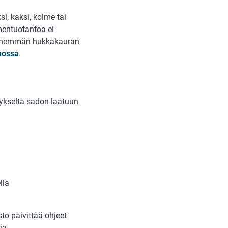
si, kaksi, kolme tai
mentuotantoa ei
ä. Enemmän hukkakauran
nossa
.
lykseltä sadon laatuun
lla
o päivittää ohjeet
ja