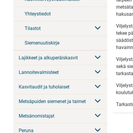
metsätal
Yhteystiedot
hakusan
Viljelys
Tilastot
tekee p
säädöst
Siemenuutiskirje
havainn
Lajikkeet ja alkuperäiskasvit
Viljelys
sekä si
Lannoitevalmisteet
tarkasta
Viljely
Kasvitaudit ja tuholaiset
koulutu
Metsäpuiden siemenet ja taimet
Tarkast
Metsänomistajat
Peruna