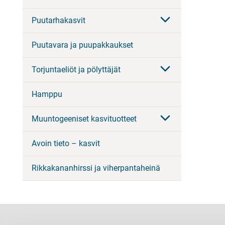
Puutarhakasvit
Puutavara ja puupakkaukset
Torjuntaeliöt ja pölyttäjät
Hamppu
Muuntogeeniset kasvituotteet
Avoin tieto – kasvit
Rikkakananhirssi ja viherpantaheinä