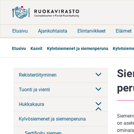
Etusivu
Ajankohtaista
Elintarvikkeet
Eläimet
Etusivu
Kasvit
Kylvösiemenet ja siemenperuna
Kylvösiem
Sie
Rekisteröityminen
per
Tuonti ja vienti
Hukkakaura
Siemenvi
Kylvösiemenet ja siemenperuna
on asete
ominais
Sertifioitu siemen