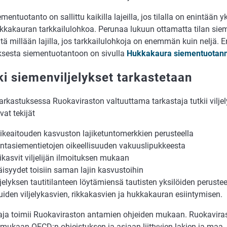
mentuotanto on sallittu kaikilla lajeilla, jos tilalla on enintään yk
ukkakauran tarkkailulohkoa. Perunaa lukuun ottamatta tilan sie
tä millään lajilla, jos tarkkailulohkoja on enemmän kuin nelj
ksesta siementuotantoon on sivulla
Hukkakaura siementuotan
ki siemenviljelykset tarkastetaan
tarkastuksessa Ruokaviraston valtuuttama tarkastaja tutkii vilje
vat tekijät
jikeaitouden kasvuston lajiketuntomerkkien perusteella
ntasiementietojen oikeellisuuden vakuuslipukkeesta
ikasvit viljelijän ilmoituksen mukaan
äisyydet toisiin saman lajin kasvustoihin
ljelyksen tautitilanteen löytämiensä tautisten yksilöiden perustee
iden viljelykasvien, rikkakasvien ja hukkakauran esiintymisen.
aja toimii Ruokaviraston antamien ohjeiden mukaan. Ruokavirast
mukaan OECD:n ohjeistuksen ja asiaan liittyvien lakien ja maa- 