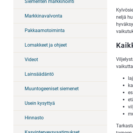
Siementen markkinointi
Kylvösie
Markkinavalvonta
neljä h
hyväksy
Pakkaamotoiminta
vaikutu
Kaik
Lomakkeet ja ohjeet
Viljelys
Videot
vaikutta
Lainsäädäntö
la
ka
Muuntogeeniset siemenet
es
et
Usein kysyttyä
vi
mu
Hinnasto
Tarkast
Kasvinterveysvaatimukset
tarpeen 