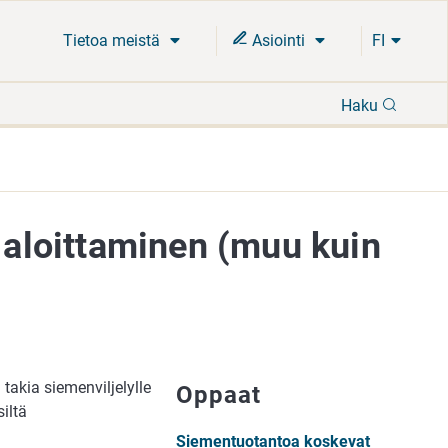
Tietoa meistä
Asiointi
FI
Hae
Haku
n aloittaminen (muu kuin
 takia siemenviljelylle
Oppaat
siltä
Siementuotantoa koskevat