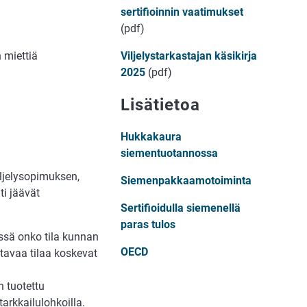
sertifioinnin vaatimukset
(pdf)
 miettiä
Viljelystarkastajan käsikirja
2025
(pdf)
Lisätietoa
Hukkakaura
siementuotannossa
iljelysopimuksen,
Siemenpakkaamotoiminta
i jäävät
Sertifioidulla siemenellä
paras tulos
ssä onko tila kunnan
OECD
tavaa tilaa koskevat
n tuotettu
arkkailulohkoilla.