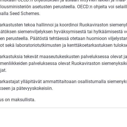
ousministeriön asetusten perusteella. OECD:n ohjeita voi selail
alla Seed Schemes.
tarkastusten tekoa hallinnoi ja koordinoi Ruokaviraston siemen
äätöksen siemenviljelyksen hyväksymisestä tai hylkäämisestä 
en perusteella. Päätöstä tehtäessä otetaan huomioon viljelysta
ot sekä laboratoriotutkimusten ja kenttäkoetarkastuksen tulokse
tarkastuksia tekevät maaseutukeskusten palveluksessa olevat ja 
emenliikkeiden palveluksessa olevat Ruokaviraston siemenyksik
jat.
starkastajat ylläpitävät ammattitaitoaan osallistumalla siemeny
kseen ja pätevyyskokeisiin.
us on maksullista.