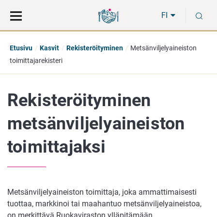
Siirry
Siirry
H
suoraan
koko
FI
sisältöön
sivuston
hakuun
Etusivu
Kasvit
Rekisteröityminen
Metsänviljelyaineiston
toimittajarekisteri
Rekisteröityminen
metsänviljelyaineiston
toimittajaksi
Metsänviljelyaineiston toimittaja, joka ammattimaisesti
tuottaa, markkinoi tai maahantuo metsänviljelyaineistoa,
on merkittävä Ruokaviraston ylläpitämään