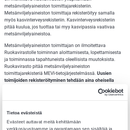
metsänviljelyaineiston toimittajarekisteriin.
Metsänviljelyaineiston toimittaja rekisteröityy samalla
myös kasvinterveysrekisteriin. Kasvinterveysrekisteriin
pitää kuulua, jos tuottaa tai myy kasvipassia vaativaa
metsänviljelyaineistoa.
Metsänviljelyaineiston toimittajan on ilmoitettava
Ruokavirastolle toiminnan aloittamisesta, lopettamisesta
ja toiminnassa tapahtuneista oleellisista muutoksista.
Ruokavirasto pitää metsänviljelyaineiston
toimittajarekisteriä MEVI-tietojärjestelmässä.
Uusien
toimijoiden rekisteröityminen tehdään aina oheisella
rekisteröintilomakkeella.
Toimijan rekisteriin
merkitseminen on maksullista. Rekisteritietojen
muutoksista ja toiminnan lopettamisesta ilmoitetaan
MEVI-tietojärjestelmän sähköisessä palvelussa, jonne
Tietoa evästeistä
rekisteröidyille toimijoille luodaan käyttäjätunnukset.
Evästeet auttavat meitä kehittämään
Rekisteritietoihin tehtävät muutokset sekä rekisteristä
verkkosivustoamme ja parantamaan sen sisältöjä ja
poistaminen toiminnan päättyessä ovat maksuttomia.