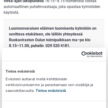
Virka-ajan ulkopuolella
16:15–8.15 numerosta vastaa
automaattinen puhelinvastaaja, joka opastaa kylmiöiden
käytöstä.
Luonnonvaraisen eläimen tuomisesta kylmiöön on
sovittava etukäteen, ole tällöin yhteydessä
Ruokaviraston Oulun toimipaikkaan ma–pe klo
8.15–11.00, puhelin 029 520 4181.
Näytteen kuljetus
kylmiöstä/kylmäkontista
Tietoa evästeistä
Ruokavirastoon toiselle
Evästeet auttavat meitä kehittämään
paikkakunnalle (tuotanto- ja
verkkosivustoamme ja parantamaan sen sisältöjä ja
saavutettavuutta.
Tietoa evästeistä
harraste-eläimet)
Merkitse näytepaketin päälle
Suostumuksen