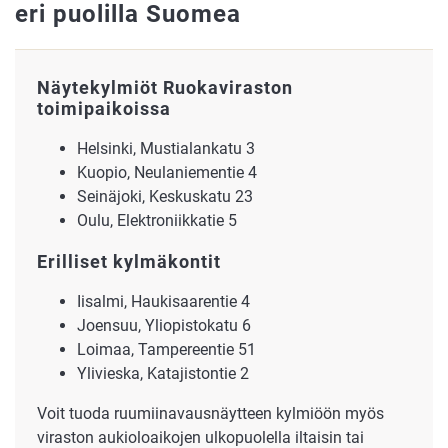
eri puolilla Suomea
Näytekylmiöt Ruokaviraston
toimipaikoissa
Helsinki, Mustialankatu 3
Kuopio, Neulaniementie 4
Seinäjoki, Keskuskatu 23
Oulu, Elektroniikkatie 5
Erilliset kylmäkontit
Iisalmi, Haukisaarentie 4
Joensuu, Yliopistokatu 6
Loimaa, Tampereentie 51
Ylivieska, Katajistontie 2
Voit tuoda ruumiinavausnäytteen kylmiöön myös
viraston aukioloaikojen ulkopuolella iltaisin tai