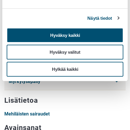
70210 KUOPIO
Vastaanottajan puhelinnumero pakettikorttiin: 040 489
Näytä tiedot
3384 (ei puhelinasiointia)
Laita paketin päälle merkintä:
Eläinperäinen näyte -
Hyväksy kaikki
vapautettu
Näytelähetystä ei saa jättää tai lähettää
Hyväksy valitut
pakettiautomaattiin
. Näytteiden lähetyskuluista huolehtii
lähettäjä. Voit myös tuoda näytteet itse.
Hylkää kaikki
Myrkytysepäily
Lisätietoa
Mehiläisten sairaudet
Avainsanat