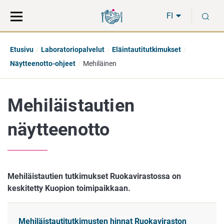
Siirry
Siirry
H
suoraan
koko
FI
sisältöön
sivuston
hakuun
Etusivu
Laboratoriopalvelut
Eläintautitutkimukset
Näytteenotto-ohjeet
Mehiläinen
Mehiläistautien
näytteenotto
Mehiläistautien tutkimukset Ruokavirastossa on
keskitetty Kuopion toimipaikkaan.
Mehiläistautitutkimusten hinnat Ruokaviraston