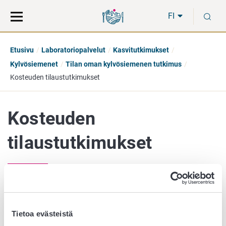
Siirry
Siirry
H
suoraan
koko
FI
sisältöön
sivuston
hakuun
Etusivu
Laboratoriopalvelut
Kasvitutkimukset
Kylvösiemenet
Tilan oman kylvösiemenen tutkimus
Kosteuden tilaustutkimukset
Kosteuden
tilaustutkimukset
Teemme tilauksesta siemenen kosteusanalyyseja viljoille,
nurmi- ja rehukasveille sekä öljy- ja kuitukasveille.
Tietoa evästeistä
Kosteus määritetään uunimenetelmällä. Kuivauslämpötila