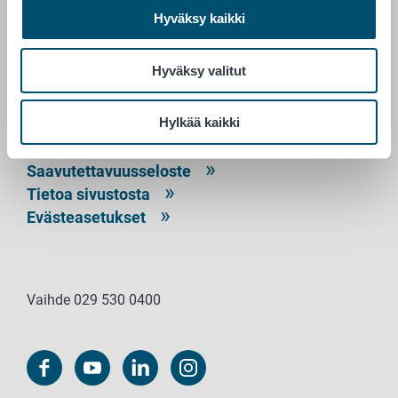
Hyväksy kaikki
PL 100
00027 RUOKAVIRASTO
Hyväksy valitut
Yhteystiedot
Hylkää kaikki
Palaute
Tietosuojailmoitus
Saavutettavuusseloste
Tietoa sivustosta
Evästeasetukset
Vaihde 029 530 0400