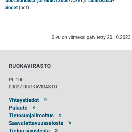
laboratorioista (Direktiivi 2008/73/EY):
rabiesvasta-
aineet
(pdf)
Sivu on viimeksi päivitetty 20.10.2023
RUOKAVIRASTO
PL 100
00027 RUOKAVIRASTO
Yhteystiedot
Palaute
Tietosuojailmoitus
Saavutettavuusseloste
Tietoa sivustosta