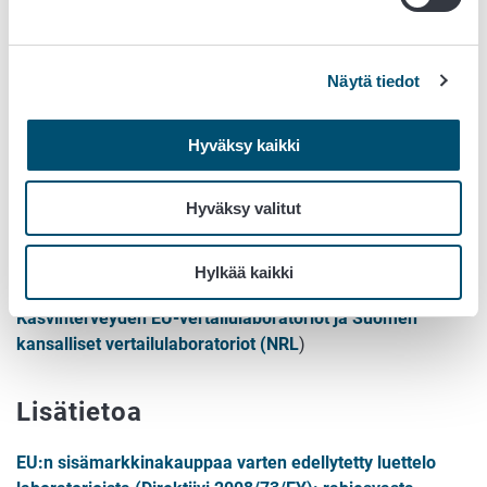
jolloin Ruokavirasto toimii direktiivien edellyttämänä
kansallisena vertailulaboratoriona.
Näytä tiedot
Eläintautidiagnostiikan EU-vertailulaboratoriot ja
Suomen kansalliset vertailulaboratoriot (NRL)
Hyväksy kaikki
Maailman eläinten terveysjärjestö (OIE) on
nimennyt Ruokaviraston rapuruton OIE-
Hyväksy valitut
vertailulaboratorioksi.
Kasvianalytiikka
Hylkää kaikki
Kasvinterveyden EU-vertailulaboratoriot ja Suomen
kansalliset vertailulaboratoriot (NRL
)
Lisätietoa
EU:n sisämarkkinakauppaa varten edellytetty luettelo