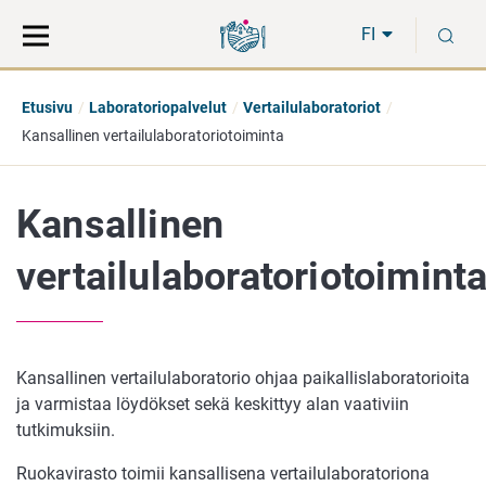
Siirry
Siirry
H
suoraan
koko
FI
sisältöön
sivuston
hakuun
Etusivu
Laboratoriopalvelut
Vertailulaboratoriot
Kansallinen vertailulaboratoriotoiminta
Kansallinen
vertailulaboratoriotoimint
Kansallinen vertailulaboratorio ohjaa paikallislaboratorioita
ja varmistaa löydökset sekä keskittyy alan vaativiin
tutkimuksiin.
Ruokavirasto toimii kansallisena vertailulaboratoriona