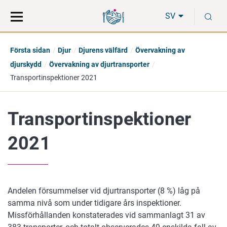
Gå
Sök
S
direkt
på
SV
till
hela
innehåll
webbplatsen
Första sidan
Djur
Djurens välfärd
Övervakning av
djurskydd
Övervakning av djurtransporter
Transportinspektioner 2021
Transportinspektioner
2021
Andelen försummelser vid djurtransporter (8 %) låg på
samma nivå som under tidigare års inspektioner.
Missförhållanden konstaterades vid sammanlagt 31 av