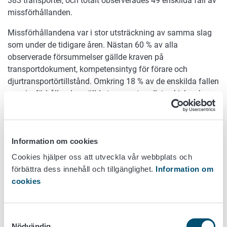
383 transporter, och totalt observerades 49 enskilda fall av
missförhållanden.
Missförhållandena var i stor utsträckning av samma slag
som under de tidigare åren. Nästan 60 % av alla
observerade försummelser gällde kraven på
transportdokument, kompetensintyg för förare och
djurtransportörtillstånd. Omkring 18 % av de enskilda fallen
av missförhållanden gällde transportmedlets skick och
säkerhet samt iakttagandet av tilläggskraven för långa
transporter, och 14 % av bristerna gällde
transportförfaranden och iakttagandet av utrymmeskrav.
Information om cookies
Dessutom saknades avlivningsutrustning i tre av
transporterna, och i en transport av fjäderfä hittades ej
Cookies hjälper oss att utveckla vår webbplats och
transportdugliga fåglar.
förbättra dess innehåll och tillgänglighet.
Information om
cookies
I hälften av inspektionerna av hästtransporter observerades
bristande efterlevnad av lagstiftningen. Missförhållandena
var emellertid i regel inte sådana att de direkt påverkar
Samtyckesval
välbefinnandet hos de transporterade hästarna. De
Nödvändig