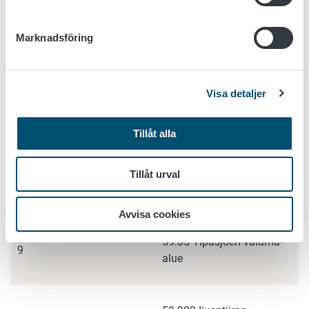
Kymijoen
14.333 Peurungan
Marknadsföring
6
päävesistöalue
valuma-alue
Visa detaljer
14.37 Kuuhankaveden
7
vesistöalue
Tillåt alla
Oulujoen
59.35 Kivesjärven valuma-
Tillåt urval
8
päävesistöalue
alue
Avvisa cookies
59.85 Tipasjoen valuma-
9
alue