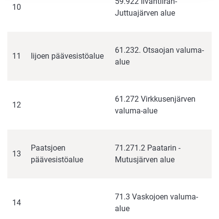
59.922 Iivantiiran-
10
Juttuajärven alue
61.232. Otsaojan valuma-
11
Iijoen päävesistöalue
alue
61.272 Virkkusenjärven
12
valuma-alue
Paatsjoen
71.271.2 Paatarin -
13
päävesistöalue
Mutusjärven alue
71.3 Vaskojoen valuma-
14
alue