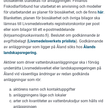
biosäkerhet utarbetas för anläggningen. Finlands
Fiskodlarförbund har utarbetat en anvisning och modeller
för utarbetandet av planer för biosäkerhet, och de finns
här
.
Blanketten, planen för biosäkerhet och övriga bilagor ska
lämnas till Livsmedelsverkets registratorskontor per post
eller som bilagor till ett e-postmeddelande
(kirjaamo@ruokavirasto.fi). Beslutet om godkännande är
avgiftsbelagt (
Livsmedelsverkets
prislista
). Godkännande
av anläggningar som ligger på Åland söks hos
Ålands
landskapsregering.
Aktörer som driver vattenbruksanläggningar ska i förväg
underrätta Livsmedelsverket eller landskapsregeringen på
Åland vid väsentliga ändringar av redan godkända
anläggningar som rör:
aktörens namn och kontaktuppgifter
anläggningens läge och lokaler
arter och kvantiteter av vattenbruksdjur som hålls vid
anläggningen