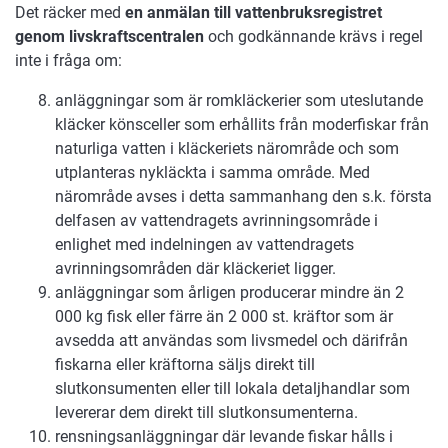
Det räcker med
en anmälan till vattenbruksregistret
genom livskraftscentralen
och godkännande krävs i regel
inte i fråga om:
anläggningar som är romkläckerier som uteslutande
kläcker könsceller som erhållits från moderfiskar från
naturliga vatten i kläckeriets närområde och som
utplanteras nykläckta i samma område. Med
närområde avses i detta sammanhang den s.k. första
delfasen av vattendragets avrinningsområde i
enlighet med indelningen av vattendragets
avrinningsområden där kläckeriet ligger.
anläggningar som årligen producerar mindre än 2
000 kg fisk eller färre än 2 000 st. kräftor som är
avsedda att användas som livsmedel och därifrån
fiskarna eller kräftorna säljs direkt till
slutkonsumenten eller till lokala detaljhandlar som
levererar dem direkt till slutkonsumenterna.
rensningsanläggningar där levande fiskar hålls i