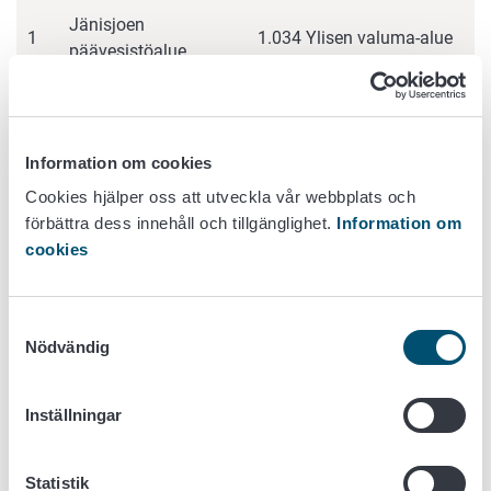
Jänisjoen
1
1.034 Ylisen valuma-alue
päävesistöalue
Vuoksen
4.229 Rajajoen valuma-
2
päävesistöalue
alue ja
Information om cookies
Cookies hjälper oss att utveckla vår webbplats och
förbättra dess innehåll och tillgänglighet.
Information om
4.29 Ylä-Enoveden
cookies
3
valuma-alue
Samtyckesval
Nödvändig
4
4.263 Sorsaveden alue
Inställningar
4.333 Uilonpuron valuma-
5
alue
Statistik