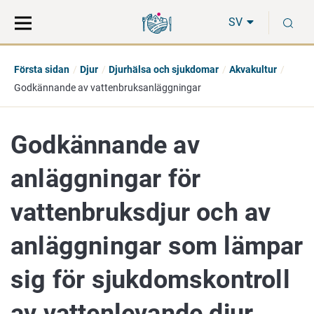
Gå
Sök
S
direkt
på
SV
till
hela
innehåll
webbplatsen
Första sidan
Djur
Djurhälsa och sjukdomar
Akvakultur
Godkännande av vattenbruksanläggningar
Godkännande av
anläggningar för
vattenbruksdjur och av
anläggningar som lämpar
sig för sjukdomskontroll
av vattenlevande djur