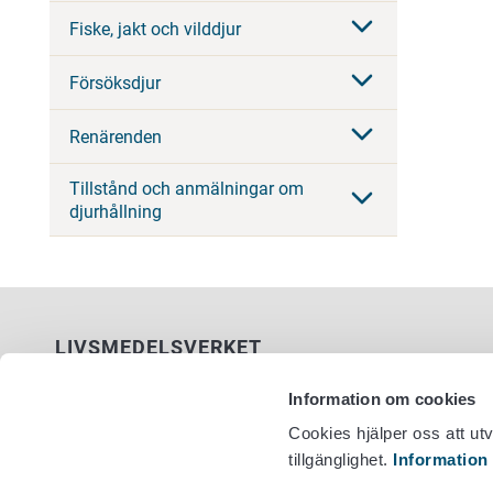
Fiske, jakt och vilddjur
Försöksdjur
Renärenden
Tillstånd och anmälningar om
djurhållning
LIVSMEDELSVERKET
PB 100
Information om cookies
00027 LIVSMEDELSVERKET
Cookies hjälper oss att ut
tillgänglighet.
Information
Kontaktuppgifter
Växel +358