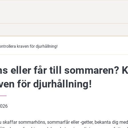
Gå
Sök
direkt
på
till
hela
innehåll
webbplatsen
ntrollera kraven för djurhållning!
s eller får till sommaren? K
ven för djurhållning!
2026
u skaffar sommarhöns, sommarfår eller -getter, bekanta dig med