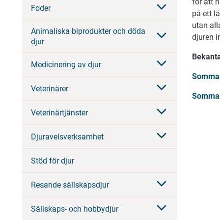
för att 
Foder
på ett l
utan all
Animaliska biprodukter och döda
djuren i
djur
Bekanta
Medicinering av djur
Sommar
Veterinärer
Somma
Veterinärtjänster
Djuravelsverksamhet
Stöd för djur
Resande sällskapsdjur
Sällskaps- och hobbydjur