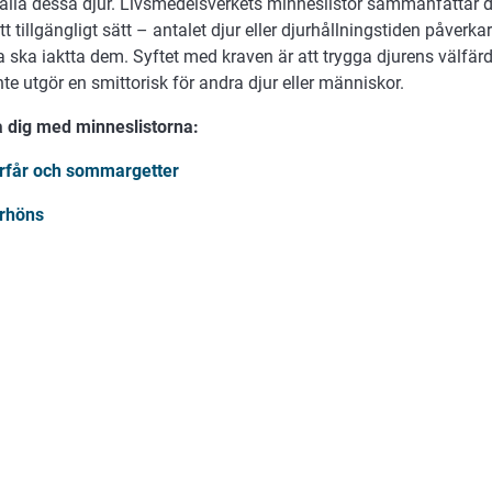
hålla dessa djur. Livsmedelsverkets minneslistor sammanfattar d
ätt tillgängligt sätt – antalet djur eller djurhållningstiden påverka
a ska iaktta dem. Syftet med kraven är att trygga djurens välfärd
nte utgör en smittorisk för andra djur eller människor.
 dig med minneslistorna:
får och sommargetter
rhöns