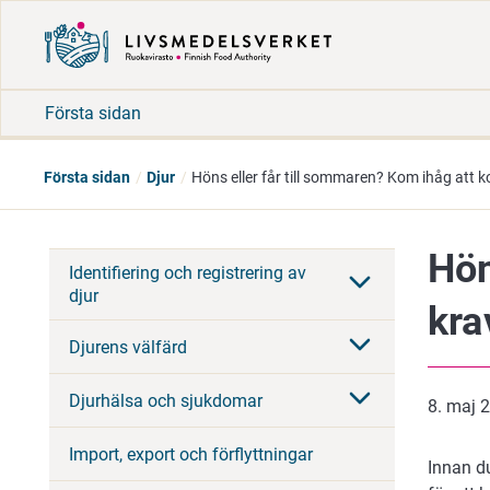
Första sidan
Första sidan
Djur
Höns eller får till sommaren? Kom ihåg att ko
Hön
Identifiering och registrering av
djur
kra
Djurens välfärd
Djurhälsa och sjukdomar
8. maj 
Import, export och förflyttningar
Innan d