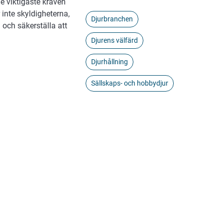
e viktigaste kraven
r inte skyldigheterna,
Djurbranchen
 och säkerställa att
Djurens välfärd
Djurhållning
Sällskaps- och hobbydjur