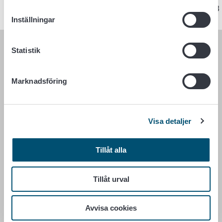
Sidan har senast uppdaterats 1.11.2023
Inställningar
Statistik
LIVSMEDELSVERKET
PB 100
Marknadsföring
00027 LIVSMEDELSVERKET
Kontaktuppgifter
Visa detaljer
Ge respons
Dataskydd
Tillåt alla
Tillgänglighetsutlåtande
Information om webbplatsen
Cookie inställningar
Tillåt urval
Avvisa cookies