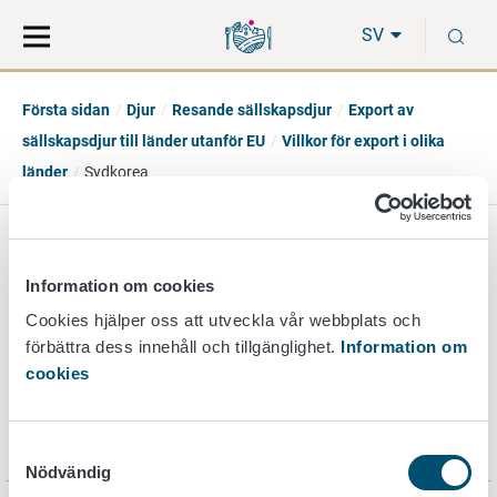
Gå
Sök
S
direkt
på
SV
till
hela
innehåll
webbplatsen
Första sidan
Djur
Resande sällskapsdjur
Export av
sällskapsdjur till länder utanför EU
Villkor för export i olika
länder
Sydkorea
Sydkorea
Information om cookies
Cookies hjälper oss att utveckla vår webbplats och
förbättra dess innehåll och tillgänglighet.
Information om
Information on kraven på import av sällskapsdjur till
cookies
Sydkorea finner du bland annat på
myndighetswebbplatsen
the Animal and Plant Quarantine
Agency (APQA)
.
Samtyckesval
Nödvändig