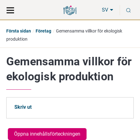
Gå
Sök
S
direkt
på
SV
till
hela
innehåll
webbplatsen
Första sidan
Företag
Gemensamma villkor för ekologisk
produktion
Gemensamma villkor för
ekologisk produktion
Skriv ut
Öppna innehållsförteckningen