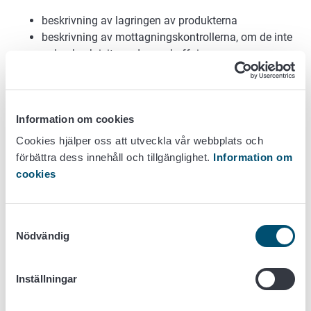
beskrivning av lagringen av produkterna
beskrivning av mottagningskontrollerna, om de inte
redan beskrivits under anskaffning
åtgärder för rengöring och särhållning
transport och sändning av produkter.
Spårbarhet, det vill säga identifiering av produktpartier
Information om cookies
under alla faser av verksamheten
Cookies hjälper oss att utveckla vår webbplats och
förbättra dess innehåll och tillgänglighet.
Information om
beskrivning av produktens produktionskedja så att
cookies
du kan spåra alla delar av/råvaror i produkten för
hela din produktionskedja. Inom
primärproduktionen spåras produkten ända till
Samtyckesval
uppfödningen/odlingen, inklusive använt
Nödvändig
förökningsmaterial.
Förpackningspåskrifter och förpackande
Inställningar
beskrivning av de märkningsmetoder som används