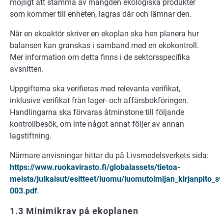
möjligt att stämma av mängden ekologiska produkter
som kommer till enheten, lagras där och lämnar den.
När en ekoaktör skriver en ekoplan ska hen planera hur
balansen kan granskas i samband med en ekokontroll.
Mer information om detta finns i de sektorsspecifika
avsnitten.
Uppgifterna ska verifieras med relevanta verifikat,
inklusive verifikat från lager- och affärsbokföringen.
Handlingarna ska förvaras åtminstone till följande
kontrollbesök, om inte något annat följer av annan
lagstiftning.
Närmare anvisningar hittar du på Livsmedelsverkets sida:
https://www.ruokavirasto.fi/globalassets/tietoa-
meista/julkaisut/esitteet/luomu/luomutoimijan_kirjanpito_s
003.pdf
.
1.3 Minimikrav på ekoplanen