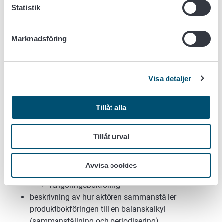
enligt lagstiftningen
Statistik
beskrivning av metoder för rengöring och
åtskiljande
beskrivning av de åtgärder som vidtas för att
Marknadsföring
säkerställa att konventionella produkter inte
förpackas som ekologiska
beskrivning av byte av förpackningsmaterial (hur du
Visa detaljer
undviker att en konventionell produkt förpackas i
ekologisk förpackning).
Tillåt alla
Produktflödesbokföring och annan bokföring
Tillåt urval
beskrivning av hur aktören gör anteckningar om
produktion, lager, rengöring:
produktionsbokföring
Avvisa cookies
lagerbokföring
rengöringsbokföring
beskrivning av hur aktören sammanställer
produktbokföringen till en balanskalkyl
(sammanställning och periodisering).