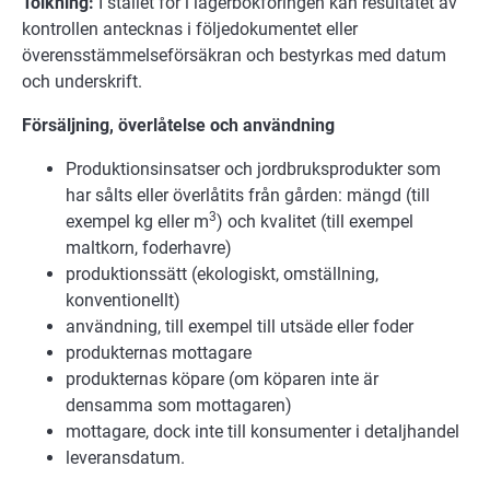
Tolkning:
I stället för i lagerbokföringen kan resultatet av
kontrollen antecknas i följedokumentet eller
överensstämmelseförsäkran och bestyrkas med datum
och underskrift.
Försäljning, överlåtelse och användning
Produktionsinsatser och jordbruksprodukter som
har sålts eller överlåtits från gården: mängd (till
3
exempel kg eller m
) och kvalitet (till exempel
maltkorn, foderhavre)
produktionssätt (ekologiskt, omställning,
konventionellt)
användning, till exempel till utsäde eller foder
produkternas mottagare
produkternas köpare (om köparen inte är
densamma som mottagaren)
mottagare, dock inte till konsumenter i detaljhandel
leveransdatum.