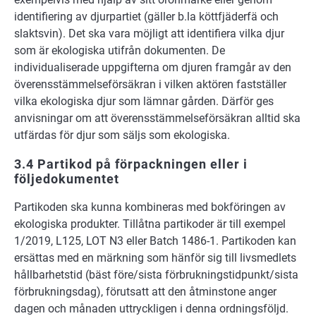
identifiering av djurpartiet (gäller b.la köttfjäderfä och
slaktsvin). Det ska vara möjligt att identifiera vilka djur
som är ekologiska utifrån dokumenten. De
individualiserade uppgifterna om djuren framgår av den
överensstämmelseförsäkran i vilken aktören fastställer
vilka ekologiska djur som lämnar gården. Därför ges
anvisningar om att överensstämmelseförsäkran alltid ska
utfärdas för djur som säljs som ekologiska.
3.4 Partikod på förpackningen eller i
följedokumentet
Partikoden ska kunna kombineras med bokföringen av
ekologiska produkter. Tillåtna partikoder är till exempel
1/2019, L125, LOT N3 eller Batch 1486-1. Partikoden kan
ersättas med en märkning som hänför sig till livsmedlets
hållbarhetstid (bäst före/sista förbrukningstidpunkt/sista
förbrukningsdag), förutsatt att den åtminstone anger
dagen och månaden uttryckligen i denna ordningsföljd.