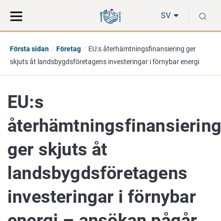
Gå
Sök
S
direkt
på
SV
till
hela
innehåll
webbplatsen
Första sidan
Företag
EU:s återhämtningsfinansiering ger
skjuts åt landsbygdsföretagens investeringar i förnybar energi
EU:s
återhämtningsfinansierin
ger skjuts åt
landsbygdsföretagens
investeringar i förnybar
energi – ansökan pågår