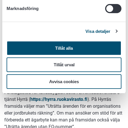
Marknadsföring
Med återhämtningsmedlen finansieras dessutom planering
av ägarbyten i företag på kärnlandsbygden och den glest
bebyggda landsbygden. Motsvarande stöd har inte kunnat
sökas tidigare. De som förbereder förvärvet av företag på
Visa detaljer
kärnlandsbygden eller den glest bebyggda landsbygden
kan få 5 000 – 10 000 euro i stöd. Stödet gör det möjligt
Tillåt alla
för köparen att skaffa sådan sakkunnighjälp som behövs i
samband med ägarbytet.
Tillåt urval
Finansiering söks via e-tjänsten
Hyrrä
Avvisa cookies
Företagsstöd för landsbygden söks i Livsmedelsverkets e-
tjänst Hyrrä (
https://hyrra.ruokavirasto.fi
). På Hyrräs
framsida väljer man ”Uträtta ärenden för en organisations
eller jordbrukets räkning”. Om man ansöker om stöd för att
förbereda ett ägarbyte kan man på framsidan också välja
”Uträtta ärenden utan FO-nummer”.