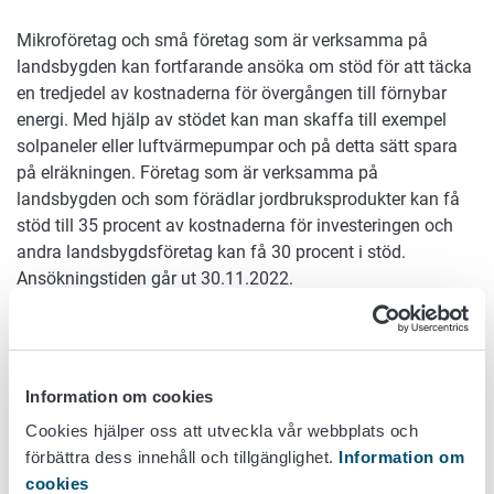
Mikroföretag och små företag som är verksamma på
landsbygden kan fortfarande ansöka om stöd för att täcka
en tredjedel av kostnaderna för övergången till förnybar
energi. Med hjälp av stödet kan man skaffa till exempel
solpaneler eller luftvärmepumpar och på detta sätt spara
på elräkningen. Företag som är verksamma på
landsbygden och som förädlar jordbruksprodukter kan få
stöd till 35 procent av kostnaderna för investeringen och
andra landsbygdsföretag kan få 30 procent i stöd.
Ansökningstiden går ut 30.11.2022.
Övergången till förnybar energi stöds av EU:s medel för
återhämtning. Investeringar i förnybar energi förutsätter
inte att företaget växer, såsom vanliga företagsstöd på
Information om cookies
landsbygden.
Cookies hjälper oss att utveckla vår webbplats och
Stöd kan sökas av mikroföretag och små företag på
förbättra dess innehåll och tillgänglighet.
Information om
landsbygden. Företagaren kan via
Lantmäteriverkets
cookies