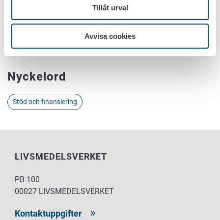
fornamn.efternamn@ruokavirasto.fi
Tillåt urval
Ytterligare information till stödsökande:
De regionala NTM-centralerna,
kontaktinformation
Avvisa cookies
www.livsmedelsverket.fi/företagsstöd
Nyckelord
Stöd och finansiering
LIVSMEDELSVERKET
PB 100
00027 LIVSMEDELSVERKET
Kontaktuppgifter