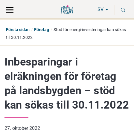
Gå
Sök
S
direkt
på
SV
till
hela
innehåll
webbplatsen
Första sidan
Företag
Stöd för energi-investeringar kan sökas
till 30.11.2022
Inbesparingar i
elräkningen för företag
på landsbygden – stöd
kan sökas till 30.11.2022
27. oktober 2022