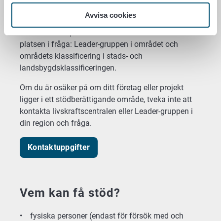
stadsområdena och största delen av de yttre
stadsområdena som inte omfattas av stödet.
Avvisa cookies
När du klickar på kartan får du mer information om
platsen i fråga: Leader-gruppen i området och
områdets klassificering i stads- och
landsbygdsklassificeringen.
Om du är osäker på om ditt företag eller projekt
ligger i ett stödberättigande område, tveka inte att
kontakta livskraftscentralen eller Leader-gruppen i
din region och fråga.
Kontaktuppgifter
Vem kan få stöd?
• fysiska personer (endast för försök med och