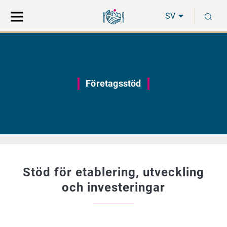
Gå
Sök
S
direkt
på
SV
till
hela
innehåll
webbplatsen
Företagsstöd
Stöd för etablering, utveckling
och investeringar