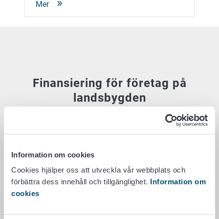
Mer
Finansiering för företag på
landsbygden
Vill du grunda, utveckla eller utvidga ett företag?
Företagsfinansiering för landsbygden kan beviljas
för att starta, utveckla och investera i
Information om cookies
företagsverksamhet. Företag och gårdar som är
Cookies hjälper oss att utveckla vår webbplats och
verksamma på landsbygden och som också
förbättra dess innehåll och tillgänglighet.
Information om
bedriver annan företagsverksamhet än
cookies
primärproduktion inom jordbruket kan få stöd.