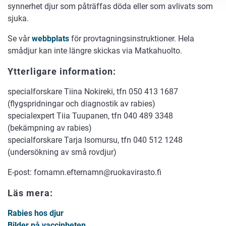
synnerhet djur som påträffas döda eller som avlivats som
sjuka.
Se vår
webbplats
för provtagningsinstruktioner. Hela
smådjur kan inte längre skickas via Matkahuolto.
Ytterligare information:
specialforskare Tiina Nokireki, tfn 050 413 1687
(flygspridningar och diagnostik av rabies)
specialexpert Tiia Tuupanen, tfn 040 489 3348
(bekämpning av rabies)
specialforskare Tarja Isomursu, tfn 040 512 1248
(undersökning av små rovdjur)
E-post: fornamn.efternamn@ruokavirasto.fi
Läs mera:
Rabies hos djur
Bilder på vaccinbeten