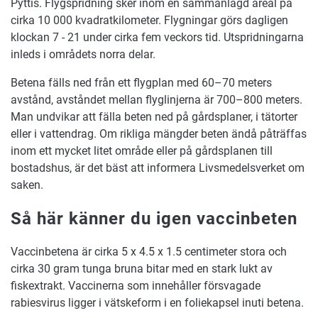
Pyttis. Flygspridning sker inom en sammanlagd areal på
cirka 10 000 kvadratkilometer. Flygningar görs dagligen
klockan 7 - 21 under cirka fem veckors tid. Utspridningarna
inleds i områdets norra delar.
Betena fälls ned från ett flygplan med 60–70 meters
avstånd, avståndet mellan flyglinjerna är 700–800 meters.
Man undvikar att fälla beten ned på gårdsplaner, i tätorter
eller i vattendrag. Om rikliga mängder beten ändå påträffas
inom ett mycket litet område eller på gårdsplanen till
bostadshus, är det bäst att informera Livsmedelsverket om
saken.
Så här känner du igen vaccinbeten
Vaccinbetena är cirka 5 x 4.5 x 1.5 centimeter stora och
cirka 30 gram tunga bruna bitar med en stark lukt av
fiskextrakt. Vaccinerna som innehåller försvagade
rabiesvirus ligger i vätskeform i en foliekapsel inuti betena.