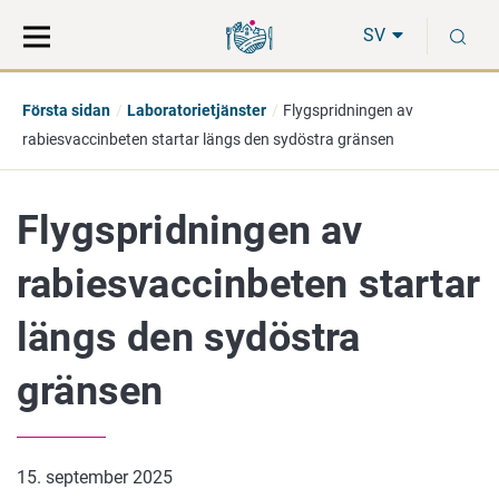
Gå
Sök
S
direkt
på
SV
till
hela
innehåll
webbplatsen
Första sidan
Laboratorietjänster
Flygspridningen av
rabiesvaccinbeten startar längs den sydöstra gränsen
Flygspridningen av
rabiesvaccinbeten startar
längs den sydöstra
gränsen
15. september 2025