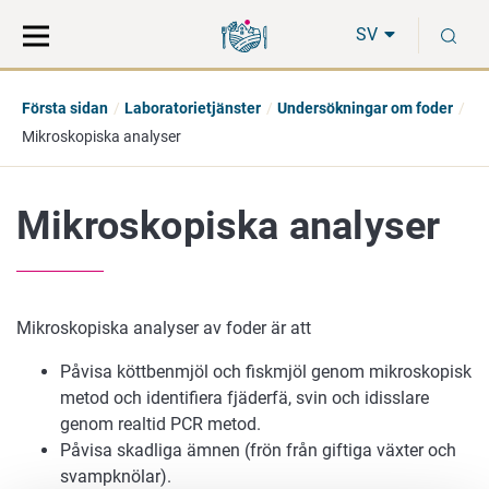
Gå
Sök
S
direkt
på
SV
till
hela
innehåll
webbplatsen
Första sidan
Laboratorietjänster
Undersökningar om foder
Mikroskopiska analyser
Mikroskopiska analyser
Mikroskopiska analyser av foder är att
Påvisa köttbenmjöl och fiskmjöl genom mikroskopisk
metod och identifiera fjäderfä, svin och idisslare
genom realtid PCR metod.
Påvisa skadliga ämnen (frön från giftiga växter och
svampknölar).