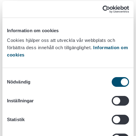
Påvisa flyghavre.
Bestämma proportionen skräp i fodermedlet
Påvisa skadegörare.
Livsmedelsverket är nationellt referenslaboratorium för
Information om cookies
påvisande och bestämning av förekomsten av förbjudna,
Cookies hjälper oss att utveckla vår webbplats och
animaliska ingredienser i foder.
förbättra dess innehåll och tillgänglighet.
Information om
cookies
Kontaktpersoner
Satu Hakola, ledande forskare
Samtyckesval
Nödvändig
mikrobiologi
+358 40 524 1974
satu.hakola@ruokavirasto.fi
Inställningar
Statistik
Maria Aarnio, specialforskare
mikrobiologi