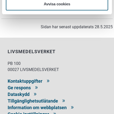
Avvisa cookies
yrkesperson inom hälsovården utreder persons situation
och kan ge individuell vägledning.
Sidan har senast uppdaterats 28.5.2025
LIVSMEDELSVERKET
PB 100
00027 LIVSMEDELSVERKET
Kontaktuppgifter
Ge respons
Dataskydd
Tillgänglighetsutlåtande
Information om webbplatsen