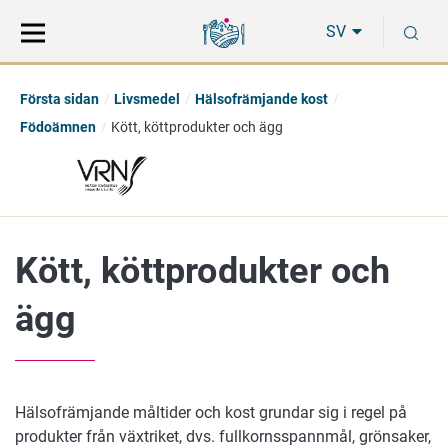
Gå
Sök
S
direkt
på
SV
till
hela
innehåll
webbplatsen
Första sidan
Livsmedel
Hälsofrämjande kost
Födoämnen
Kött, köttprodukter och ägg
Kött, köttprodukter och
ägg
Hälsofrämjande måltider och kost grundar sig i regel på
produkter från växtriket, dvs. fullkornsspannmål, grönsaker,