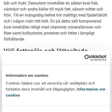
bär och frukt. Dessutom innehåller en sådan kost fisk,
växtoljor och andra källor till mjuk fett, såsom nötter och
frön. Till en mångsidig helhet hör måttligt med fjäderfäkött
och i någon mån rött kött. En på detta sätt komponerad
kost innehåller rikligt med vitaminer, mineralämnen och
fiber samt kolhydrater, proteiner och fetter i lämpligt
förhållande.
Välj fettsnåla och lättsaltade
köttprodukter
Rött kött innehåller särskilt rikliga mängder järn som väl
Information om cookies
upptas av kroppen. Kött är också en viktig källa till
selen. Rött kött (nöt-, får- och svinkött) borde helst väljas
Cookies hjälper oss att utveckla vår webbplats och
så att det är så fettsnålt som möjligt.
förbättra dess innehåll och tillgänglighet.
Information om
cookies
Köttprodukter (såsom olika charkvaror, korvar och bacon)
innehåller förutom fett också ofta rikligt med salt, så med
tanke på hälsan bör man helst välja så fettsnåla och