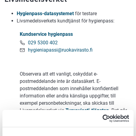
Hygienpass-datasystemet
för testare
Livsmedelsverkets kundtjänst för hygienpass:
Kundservice hygienpass
029 5300 402
hygieniapassi@ruokavirasto.fi
Observera att ett vanligt, oskyddat e-
postmeddelande inte är datasäkert. E-
postmeddelanden som innehåller konfidentiell
information eller andra känsliga uppgifter, till
exempel personbeteckningar, ska skickas till
Livsmedelsverket via
Turvaviesti-tjänsten
. Det går
även att skicka stora bifogade filer med säker e-
post i Turvaviesti.
Du kan bara skicka e-post i
Turvaviesti-tjänsten till Livsmedelsverkets