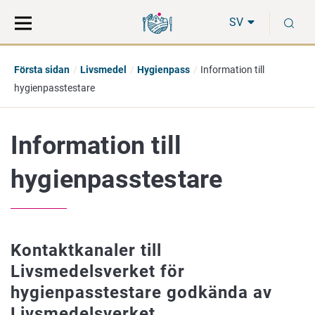
Gå
Sök
S
direkt
på
SV
till
hela
innehåll
webbplatsen
Första sidan
Livsmedel
Hygienpass
Information till
hygienpasstestare
Information till
hygienpasstestare
Kontaktkanaler till
Livsmedelsverket för
hygienpasstestare godkända av
Livsmedelsverket