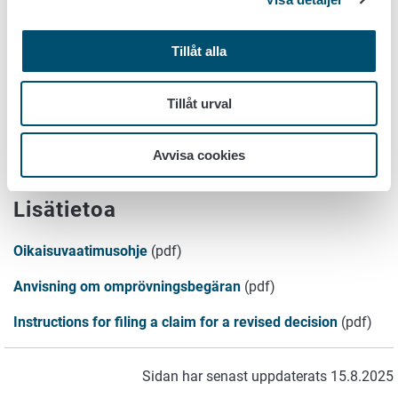
Bestämmelser, föreskrifter och anvisningar för
testarens verksamhet
Tillåt alla
Avstående från hygienpasstestarens rättigheter
Tillåt urval
Hygienpasstestaren har inte varit aktiv på över
Avvisa cookies
tre år
Lisätietoa
Oikaisuvaatimusohje
(pdf)
Anvisning om omprövningsbegäran
(pdf)
Instructions for filing a claim for a revised decision
(pdf)
Sidan har senast uppdaterats 15.8.2025