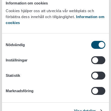
Hygienpass Kundtjänst, e-postadress
Information om cookies
hygieniapassi@ruokavirasto.fi
. Du kan inte skicka
Cookies hjälper oss att utveckla vår webbplats och
e-post via Turvaviesti-tjäsnten till
förbättra dess innehåll och tillgänglighet.
Information om
Livsmedelsverkets hygienpasstestare.
cookies
Servicenummer öppet på tisdagar kl. 9–12.
Kundtjänsten är stängd under vecka 28 (6-12 juli
Samtyckesval
2026).
Nödvändig
Är du en hygienpasstestare? Kontakta oss i första
hand via Hygienpass-datasystemet.
Inställningar
Statistik
Marknadsföring
Hygienpasstestarens rättigheter och
skyldigheter
Visa detaljer