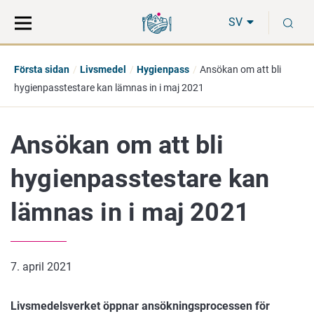
Gå
Sök
S
direkt
på
SV
till
hela
innehåll
webbplatsen
Första sidan
Livsmedel
Hygienpass
Ansökan om att bli
hygienpasstestare kan lämnas in i maj 2021
Ansökan om att bli
hygienpasstestare kan
lämnas in i maj 2021
7. april 2021
Livsmedelsverket öppnar ansökningsprocessen för