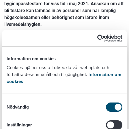
hygienpasstestare för viss tid i maj 2021. Ansökan om att
bli testare kan lämnas in av personer som har lämplig
högskoleexamen eller behörighet som lärare inom
livsmedelshygien.
Ansökningsprocessen för hygienpasstestare öppnas för
viss tid 17.05.2021 kl. 9.00 - 28.05.2021 kl. 16.15. Ansökan
om att bli testare görs upp på en elektronisk
ansökningsblankett. Dessutom krävs en undertecknad
Information om cookies
ansökan och examensbevis som skickats per e-post.
Cookies hjälper oss att utveckla vår webbplats och
Ansökningarna behandlas i den ordning som de kommer
förbättra dess innehåll och tillgänglighet.
Information om
in. Handläggningstiderna kan vara långa om det kommer
cookies
in många ansökningar.
Behandlingen av ansökan är avgiftsbelagd. Beslutets pris
Samtyckesval
är enligt jord- och skogsbruksministeriets förordning 88,00
Nödvändig
euro/timme. Avgiften tas ut för behandlingen av både
godkända och avvisade ansökningar.
Inställningar
Livsmedelsverket kan enligt 28 § 1 mom. i livsmedelslagen