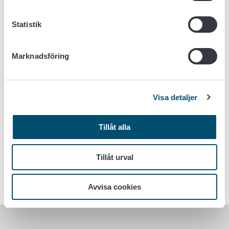
(23/2006) på ansökan godkänna hygienpasstestare.
Statistik
Ytterligare information om ansökningsprocessen för
hygienpasstestare
Marknadsföring
Ytterligare information:
hygieniapassi@ruokavirasto.fi
Visa detaljer
Uppdaterad 7.4.2021 14.27: tagit bort ordet högre (lämplig
högre högskoleexamen)
Tillåt alla
Nyckelord
Tillåt urval
Instruktioner för konsumenter
Livsmedelsbranschen
Avvisa cookies