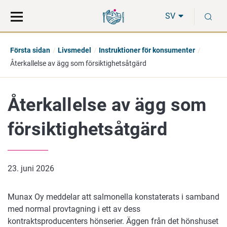
Gå
Sök
S
direkt
på
SV
till
hela
innehåll
webbplatsen
Första sidan
Livsmedel
Instruktioner för konsumenter
Återkallelse av ägg som försiktighetsåtgärd
Återkallelse av ägg som
försiktighetsåtgärd
23. juni 2026
Munax Oy meddelar att salmonella konstaterats i samband
med normal provtagning i ett av dess
kontraktsproducenters hönserier. Äggen från det hönshuset