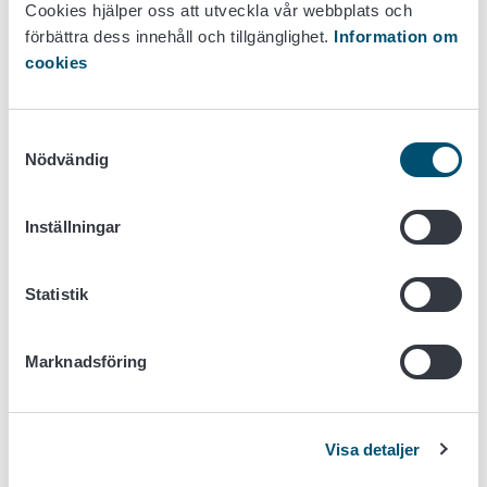
Cookies hjälper oss att utveckla vår webbplats och
6430017901429
förbättra dess innehåll och tillgänglighet.
Information om
Laitilan Kanatarha Fri M10 580g, EAN:
cookies
6430017900309
Laitilan Kanatarha Fri L15 1020g, EAN:
6430017900583
Samtyckesval
Laitilan Kanatarha Fri M24 1392g, EAN:
Nödvändig
6430017900347
Laitilan Kanatarha Fri L180 12,3kg, EAN:
Inställningar
6430017907766
Laitilan Kanatarha Fri XL180 14,1kg, EAN:
6430017907131
Statistik
Marknadsföring
Det finns information om detta samt
Munax
och
SOK
webbplatsen.
Konsumentkontakter begärs i första hand per e-post, os.
Visa detaljer
palaute@munax.fi
. Munax växel: tel. 02 858 3400, kl. 10-