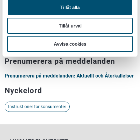
15.
Tillåt alla
Ärendet sköts vid Livsmedelsverket av specialexpert Mika
Varjonen, tfn 050 38 68
Tillåt urval
416,
Förnamn.efternamn@ruokavirasto.fi
.
Avvisa cookies
Prenumerera på meddelanden
Prenumerera på meddelanden: Aktuellt och Återkallelser
Nyckelord
Instruktioner för konsumenter