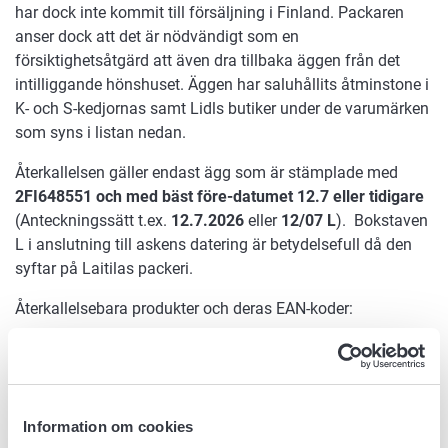
har dock inte kommit till försäljning i Finland. Packaren
anser dock att det är nödvändigt som en
försiktighetsåtgärd att även dra tillbaka äggen från det
intilliggande hönshuset. Äggen har saluhållits åtminstone i
K- och S-kedjornas samt Lidls butiker under de varumärken
som syns i listan nedan.
Återkallelsen gäller endast ägg som är stämplade med
2FI648551 och med bäst före-datumet 12.7 eller tidigare
(Anteckningssätt t.ex.
12.7.2026
eller
12/07 L
). Bokstaven
L i anslutning till askens datering är betydelsefull då den
syftar på Laitilas packeri.
Återkallelsebara produkter och deras EAN-koder:
KotKot Fri M10 580 g, EAN: 4056489454960
KotKot Fri L15 1020g, EAN: 4056489454977
Kotimaista Fri M10 580g, EAN: 6414893094918
Kotimaista Fri L15 1020g, EAN: 6438460328329
Information om cookies
Laitilan Kanatarha Fri M15 870g, EAN: