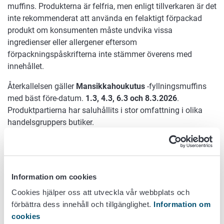
muffins. Produkterna är felfria, men enligt tillverkaren är det
inte rekommenderat att använda en felaktigt förpackad
produkt om konsumenten måste undvika vissa
ingredienser eller allergener eftersom
förpackningspåskrifterna inte stämmer överens med
innehållet.
Återkallelsen gäller
Mansikkahoukutus
-fyllningsmuffins
med bäst före-datum.
1.3, 4.3, 6.3 och 8.3.2026
.
Produktpartierna har saluhållits i stor omfattning i olika
handelsgruppers butiker.
Information och råd till konsumenterna finns på
tillverkarens
webbplatsen.
Tillverkarens kontaktuppgifter:
Information om cookies
Cookies hjälper oss att utveckla vår webbplats och
telefonnummer till konsumenttjänsten 013 316 940
förbättra dess innehåll och tillgänglighet.
Information om
via e-post
asiakaspalvelu@porokylanleipomo.fi
cookies
Via kontaktformuläret