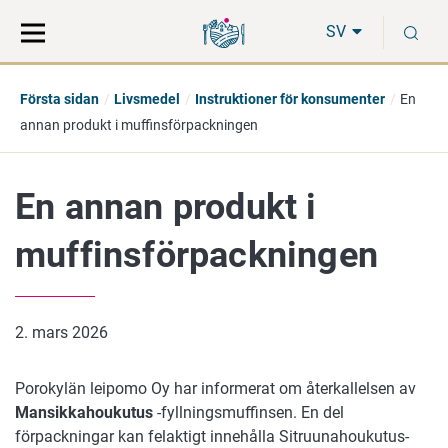
Gå
Sök
S
direkt
på
SV
till
hela
innehåll
webbplatsen
Första sidan
Livsmedel
Instruktioner för konsumenter
En
annan produkt i muffinsförpackningen
En annan produkt i
muffinsförpackningen
2. mars 2026
Porokylän leipomo Oy har informerat om återkallelsen av
Mansikkahoukutus
-fyllningsmuffinsen. En del
förpackningar kan felaktigt innehålla Sitruunahoukutus-