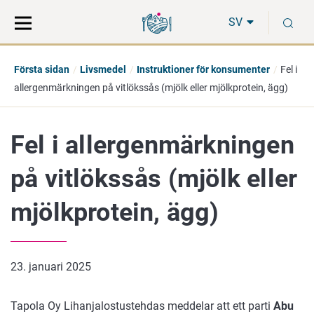
Gå
Sök
S
direkt
på
SV
till
hela
innehåll
webbplatsen
Första sidan
Livsmedel
Instruktioner för konsumenter
Fel i
allergenmärkningen på vitlökssås (mjölk eller mjölkprotein, ägg)
Fel i allergenmärkningen
på vitlökssås (mjölk eller
mjölkprotein, ägg)
23. januari 2025
Tapola Oy Lihanjalostustehdas meddelar att ett parti
Abu