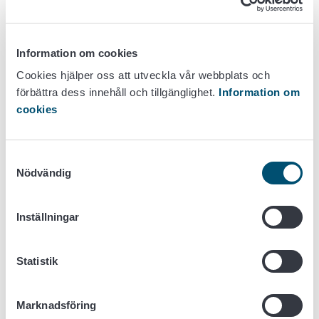
Vid Livsmedelsverket sköts ärendet av specialexpert Paula
Hietanen, tfn 050 59 69 637,
fornamn.efternamn@ruokavirasto.fi
.
Information om cookies
Cookies hjälper oss att utveckla vår webbplats och
förbättra dess innehåll och tillgänglighet.
Information om
Bild av produkten:
cookies
(Bild: Tapola Oy)
Samtyckesval
Nödvändig
Inställningar
Statistik
Marknadsföring