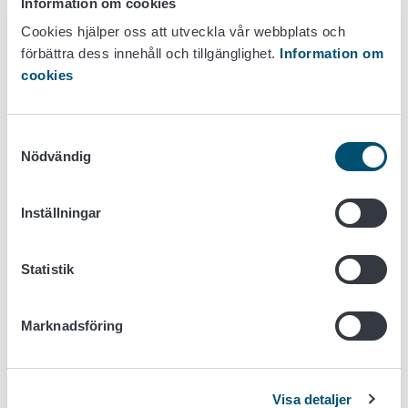
Information om cookies
Ytterligare information: S-Konsumentrådgivningen
www.s-
Cookies hjälper oss att utveckla vår webbplats och
kuluttajaneuvonta.fi
/ eller vardagar kl. 9-13 tel. 0800
förbättra dess innehåll och tillgänglighet.
Information om
97322
cookies
Ärendet sköts vid Livsmedelsverket av specialexpert Mika
Varjonen, tfn 050 38 68
416,
Förnamn.efternamn@ruokavirasto.fi
.
Samtyckesval
Nödvändig
Bilder på produkterna:
(Foto: SOK)
Inställningar
Statistik
Marknadsföring
Visa detaljer