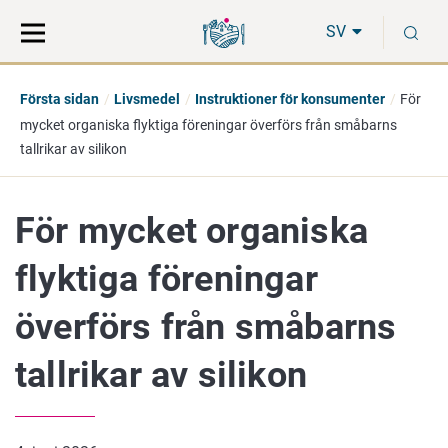
Gå
Sök
S
direkt
på
SV
till
hela
innehåll
webbplatsen
Första sidan
Livsmedel
Instruktioner för konsumenter
För
mycket organiska flyktiga föreningar överförs från småbarns
tallrikar av silikon
För mycket organiska
flyktiga föreningar
överförs från småbarns
tallrikar av silikon