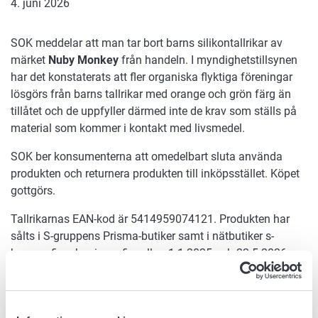
4. juni 2026
SOK meddelar att man tar bort barns silikontallrikar av
märket
Nuby Monkey
från handeln. I myndighetstillsynen
har det konstaterats att fler organiska flyktiga föreningar
lösgörs från barns tallrikar med orange och grön färg än
tillåtet och de uppfyller därmed inte de krav som ställs på
material som kommer i kontakt med livsmedel.
SOK ber konsumenterna att omedelbart sluta använda
produkten och returnera produkten till inköpsstället. Köpet
gottgörs.
Tallrikarnas EAN-kod är 5414959074121. Produkten har
sålts i S-gruppens Prisma-butiker samt i nätbutiker s-
kauppa.fi. och prisma.fi mellan 1.1.2025 och 22.5.2026.
Information om detta finns även i S-
gruppens
webbplatsen.