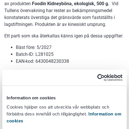
av produkten
Foodin Kidneyböna, ekologisk, 500 g.
Vid
Tullens övervakning har rester av bekämpningsmedel
konstaterats överstiga det gränsvärde som fastställts i
lagstiftningen. Produkten är av kinesiskt ursprung.
Ett parti som ska återkallas känns igen på dessa uppgifter:
Bäst före: 5/2027
Batch-ID: L281025
EAN-kod: 6430048230338
Partiet i fråga har under november-december 2025
saluhållits i S-gruppens butiker.
Foodin ber konsumenterna att kontakta företagets
Information om cookies
kundtjänst i frågor som rör återbetalning och retur: Foods
kundtjänst
info@foodin.fi
+358 40 648 6670.
Cookies hjälper oss att utveckla vår webbplats och
förbättra dess innehåll och tillgänglighet.
Information om
Ärendet sköts vid Livsmedelsverket av specialexpert Mika
cookies
Varjonen, tfn 050 38 68 416,