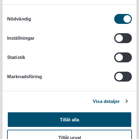
Förnamn.efternamn@ruokavirasto.fi
.
Samtyckesval
Bild på produktförpackningen:
Nödvändig
(Foto: Foodin)
Inställningar
Statistik
Marknadsföring
Visa detaljer
Tillåt alla
Tillåt urval