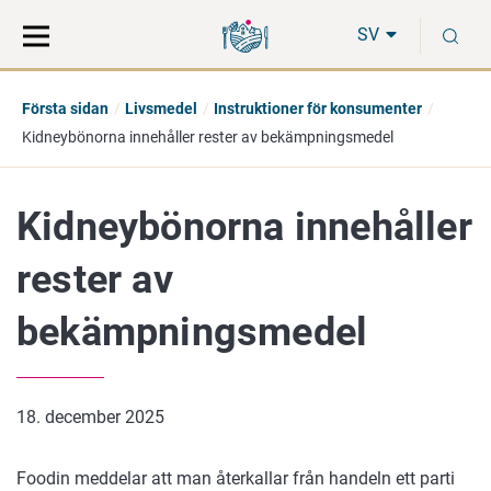
Gå
Sök
S
direkt
på
SV
till
hela
innehåll
webbplatsen
Första sidan
Livsmedel
Instruktioner för konsumenter
Kidneybönorna innehåller rester av bekämpningsmedel
Kidneybönorna innehåller
rester av
bekämpningsmedel
18. december 2025
Foodin meddelar att man återkallar från handeln ett parti