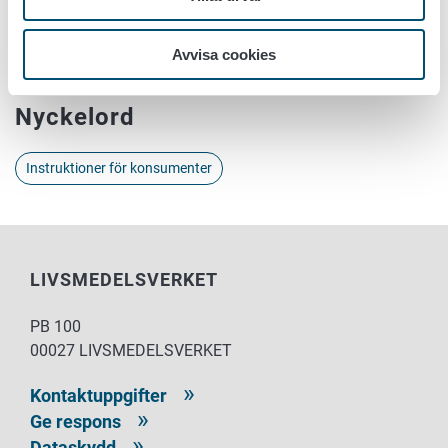
Prenumerera på meddelanden
Avvisa cookies
Prenumerera på meddelanden: Aktuellt och Återkallelser
Nyckelord
Instruktioner för konsumenter
LIVSMEDELSVERKET
PB 100
00027 LIVSMEDELSVERKET
Kontaktuppgifter
Ge respons
Dataskydd