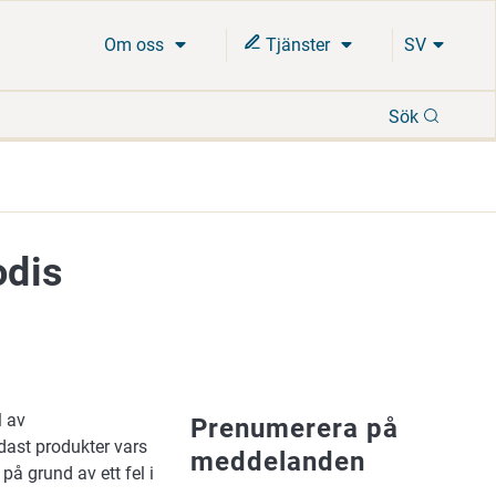
Om oss
Tjänster
SV
Sök
Sök
odis
l av
Prenumerera på
ndast produkter vars
meddelanden
på grund av ett fel i