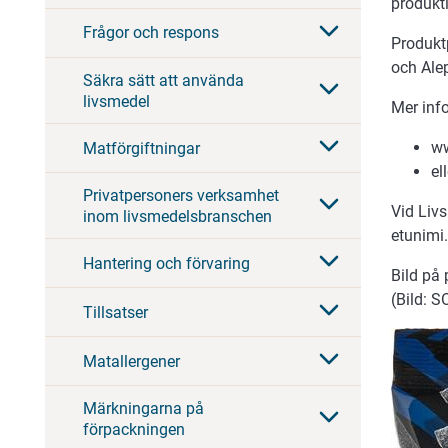
produkt
Frågor och respons
Produktp
och Alep
Säkra sätt att använda
livsmedel
Mer inf
ww
Matförgiftningar
el
Privatpersoners verksamhet
Vid Liv
inom livsmedelsbranschen
etunimi
Hantering och förvaring
Bild på 
(Bild: S
Tillsatser
Matallergener
Märkningarna på
förpackningen