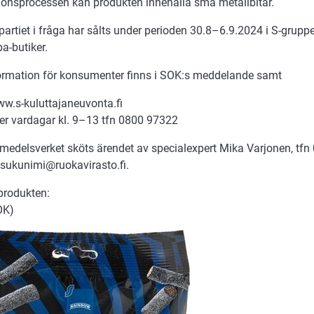
ionsprocessen kan produkten innehålla små metallbitar.
artiet i fråga har sålts under perioden 30.8–6.9.2024 i S-grupp
a-butiker.
ormation för konsumenter finns i SOK:s meddelande samt
w.s-kuluttajaneuvonta.fi
ler vardagar kl. 9–13 tfn 0800 97322
smedelsverket sköts ärendet av specialexpert Mika Varjonen, tfn
.sukunimi@ruokavirasto.fi.
produkten:
OK)