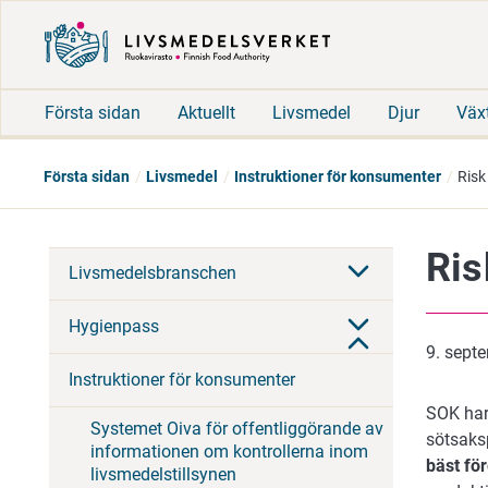
Första sidan
Aktuellt
Livsmedel
Djur
Väx
Första sidan
Livsmedel
Instruktioner för konsumenter
Risk
Ris
Livsmedelsbranschen
Hygienpass
9. sept
Instruktioner för konsumenter
SOK har
Systemet Oiva för offentliggörande av
sötsaks
informationen om kontrollerna inom
bäst fö
livsmedelstillsynen