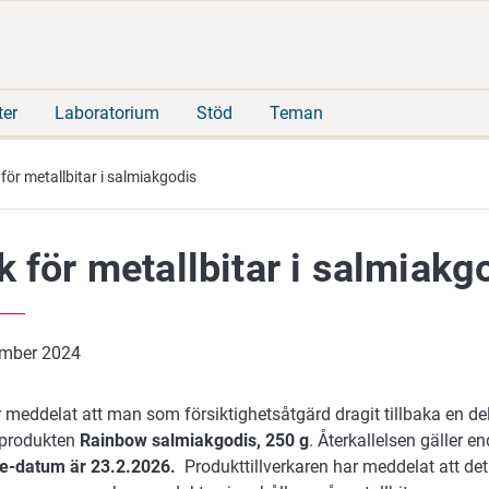
Gå
Sök
direkt
på
till
hela
innehåll
webbplatsen
ter
Laboratorium
Stöd
Teman
 för metallbitar i salmiakgodis
k för metallbitar i salmiakg
ember 2024
 meddelat att man som försiktighetsåtgärd dragit tillbaka en de
produkten
Rainbow salmiakgodis, 250 g
. Återkallelsen gäller e
re-datum är 23.2.2026.
Produkttillverkaren har meddelat att det 