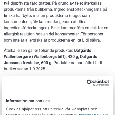
två djupfrysta färdigrätter. På grund av felet återkallas
produkterna från butikerna. Ingrediensförteckningarna på
finska har bytts mellan produkterna (något som
konsumenten själv kan märka genom att läsa
ingrediensförteckningen). Felet kan medföra en risk för en
allergisk reaktion hos en del konsumenter. För personer
som inte är allergiska är produkterna enligt Lidl säkra.
Återkallelsen gäller följande produkter:
Dafgårds
Wallenbergare (Wallenbergs biff), 420 g, Dafgårds
Janssons frestelse, 600 g
. Produkterna har sålts i Lidl-
butiker sedan 1.9.2025.
Enligt Lidl kan felmärkta produkter lämnas tillbaka till
vilken Lidl-butik som helst där inköpspriset gottgörs.
Ingrediensförteckningarna för båda produkterna finns i
Information om cookies
Lidls
meddelande
.
Cookies hjälper oss att utveckla vår webbplats och
Konsumentkontakter: Lidls
kundservices webbplats.