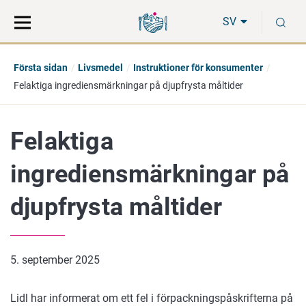
Gå
Sök
S
direkt
på
SV
till
hela
innehåll
webbplatsen
Första sidan
Livsmedel
Instruktioner för konsumenter
Felaktiga ingrediensmärkningar på djupfrysta måltider
Felaktiga
ingrediensmärkningar på
djupfrysta måltider
5. september 2025
Lidl har informerat om ett fel i förpackningspåskrifterna på