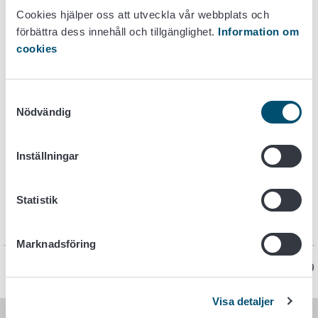
Färdigt förpackade produkter för storhushåll skall vara
Cookies hjälper oss att utveckla vår webbplats och
försedda med motsvarande påskrifter som produkterna
förbättra dess innehåll och tillgänglighet.
Information om
som säljs direkt till konsumenterna.
cookies
Lagstiftning
Samtyckesval
Nödvändig
Jord- och skogsbruksministeriets förordning om
tillhandahållande av livsmedelsinformation till
Inställningar
konsumenterna 834/2014
Mer information
Statistik
Tabell 1. Ämnen som orsakar allergi eller intolerans
(pdf)
Marknadsföring
Sidan har senast uppdaterats 27.2.2019
Visa detaljer