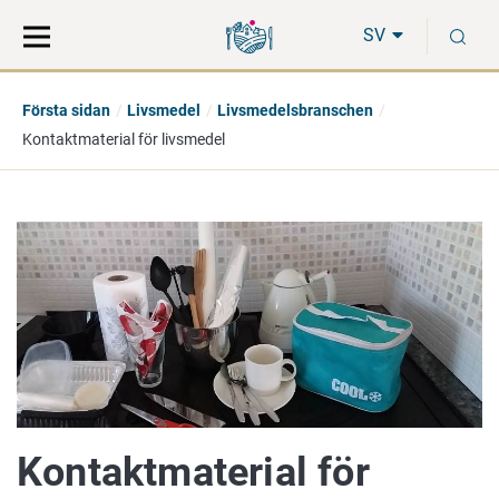
Gå
Sök
S
direkt
på
SV
till
hela
innehåll
webbplatsen
Första sidan
Livsmedel
Livsmedelsbranschen
Kontaktmaterial för livsmedel
Kontaktmaterial för