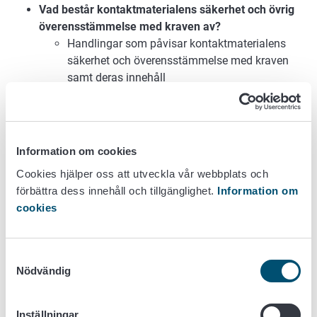
Vad består kontaktmaterialens säkerhet och övrig
överensstämmelse med kraven av?
Handlingar som påvisar kontaktmaterialens
säkerhet och överensstämmelse med kraven
samt deras innehåll
Livsmedelsverkets allmänna anvisningar
om innehållet i förklaringen om
överensstämmelse med kraven
Faror/risker som är förenade med
Information om cookies
kontaktmaterial
Cookies hjälper oss att utveckla vår webbplats och
Konsumenternas möjligheter att minska
förbättra dess innehåll och tillgänglighet.
Information om
den kemikalieexponering som
cookies
kontaktmaterialen medför
Lagstiftning för kontaktmaterial och företagare
inom branschen
Samtyckesval
Ramförordning 1935/2004 (EU)
Nödvändig
GMP-förordning 2023/2006 (EU)
Handels- och industriministeriets (HIM) beslut
Inställningar
nr 268/1992 om tungmetaller i kontaktmaterial