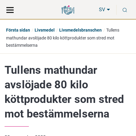
Gå
Sök
S
direkt
på
SV
till
hela
innehåll
webbplatsen
Första sidan
Livsmedel
Livsmedelsbranschen
Tullens
mathundar avslöjade 80 kilo köttprodukter som stred mot
bestämmelserna
Tullens mathundar
avslöjade 80 kilo
köttprodukter som stred
mot bestämmelserna