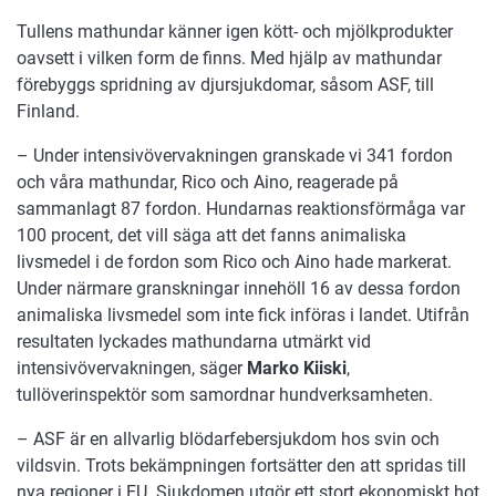
Tullens mathundar känner igen kött- och mjölkprodukter
oavsett i vilken form de finns. Med hjälp av mathundar
förebyggs spridning av djursjukdomar, såsom ASF, till
Finland.
– Under intensivövervakningen granskade vi 341 fordon
och våra mathundar, Rico och Aino, reagerade på
sammanlagt 87 fordon. Hundarnas reaktionsförmåga var
100 procent, det vill säga att det fanns animaliska
livsmedel i de fordon som Rico och Aino hade markerat.
Under närmare granskningar innehöll 16 av dessa fordon
animaliska livsmedel som inte fick införas i landet. Utifrån
resultaten lyckades mathundarna utmärkt vid
intensivövervakningen, säger
Marko Kiiski
,
tullöverinspektör som samordnar hundverksamheten.
– ASF är en allvarlig blödarfebersjukdom hos svin och
vildsvin. Trots bekämpningen fortsätter den att spridas till
nya regioner i EU. Sjukdomen utgör ett stort ekonomiskt hot