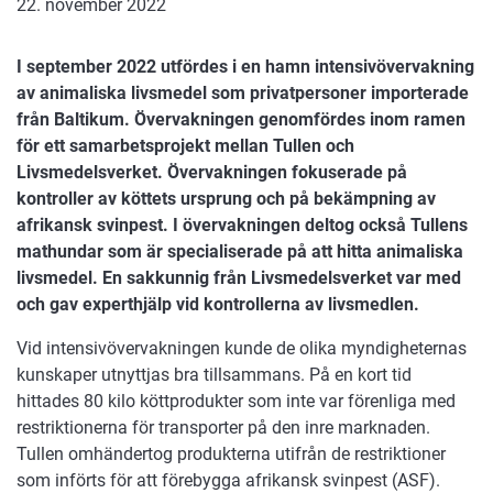
22. november 2022
I september 2022 utfördes i en hamn intensivövervakning
av animaliska livsmedel som privatpersoner importerade
från Baltikum. Övervakningen genomfördes inom ramen
för ett samarbetsprojekt mellan Tullen och
Livsmedelsverket. Övervakningen fokuserade på
kontroller av köttets ursprung och på bekämpning av
afrikansk svinpest. I övervakningen deltog också Tullens
mathundar som är specialiserade på att hitta animaliska
livsmedel. En sakkunnig från Livsmedelsverket var med
och gav experthjälp vid kontrollerna av livsmedlen.
Vid intensivövervakningen kunde de olika myndigheternas
kunskaper utnyttjas bra tillsammans. På en kort tid
hittades 80 kilo köttprodukter som inte var förenliga med
restriktionerna för transporter på den inre marknaden.
Tullen omhändertog produkterna utifrån de restriktioner
som införts för att förebygga afrikansk svinpest (ASF).