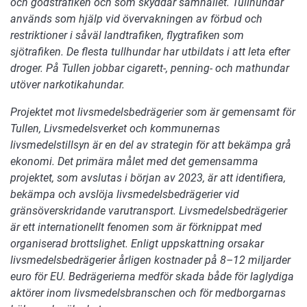
och godstrafiken och som skyddar samhället. Tullhundar
används som hjälp vid övervakningen av förbud och
restriktioner i såväl landtrafiken, flygtrafiken som
sjötrafiken.
De flesta tullhundar har utbildats i att leta efter
droger. På Tullen jobbar cigarett-, penning- och mathundar
utöver narkotikahundar.
Projektet mot livsmedelsbedrägerier som är gemensamt för
Tullen, Livsmedelsverket och kommunernas
livsmedelstillsyn är en del av strategin för att bekämpa grå
ekonomi. Det primära målet med det gemensamma
projektet, som avslutas i början av 2023, är att identifiera,
bekämpa och avslöja livsmedelsbedrägerier vid
gränsöverskridande varutransport. Livsmedelsbedrägerier
är ett internationellt fenomen som är förknippat med
organiserad brottslighet. Enligt uppskattning orsakar
livsmedelsbedrägerier årligen kostnader på 8–12 miljarder
euro för EU. Bedrägerierna medför skada både för laglydiga
aktörer inom livsmedelsbranschen och för medborgarnas