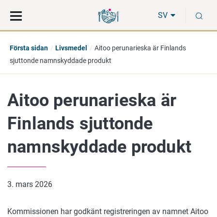
Gå
Sök
S
direkt
på
SV
till
hela
innehåll
webbplatsen
Första sidan
Livsmedel
Aitoo perunarieska är Finlands
sjuttonde namnskyddade produkt
Aitoo perunarieska är
Finlands sjuttonde
namnskyddade produkt
3. mars 2026
Kommissionen har godkänt registreringen av namnet Aitoo