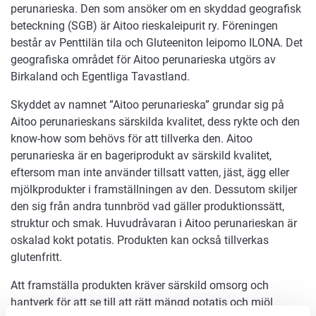
perunarieska. Den som ansöker om en skyddad geografisk
beteckning (SGB) är Aitoo rieskaleipurit ry. Föreningen
består av Penttilän tila och Gluteeniton leipomo ILONA. Det
geografiska området för Aitoo perunarieska utgörs av
Birkaland och Egentliga Tavastland.
Skyddet av namnet ”Aitoo perunarieska” grundar sig på
Aitoo perunarieskans särskilda kvalitet, dess rykte och den
know-how som behövs för att tillverka den. Aitoo
perunarieska är en bageriprodukt av särskild kvalitet,
eftersom man inte använder tillsatt vatten, jäst, ägg eller
mjölkprodukter i framställningen av den. Dessutom skiljer
den sig från andra tunnbröd vad gäller produktionssätt,
struktur och smak. Huvudråvaran i Aitoo perunarieskan är
oskalad kokt potatis. Produkten kan också tillverkas
glutenfritt.
Att framställa produkten kräver särskild omsorg och
hantverk för att se till att rätt mängd potatis och mjöl