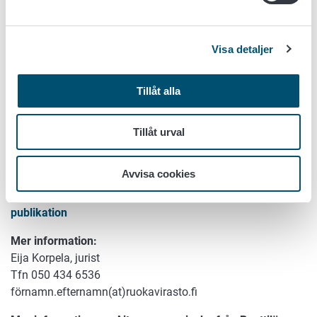
jordbruksprodukter och livsmedel samt två till destillerade
alkoholprodukter.
Syftet med namnskyddssystem är att skydda produkter
Visa detaljer
mot missbruk av det etablerade namnet och billiga
förfalskningar. Dessutom gör det produkterna mer kända
och underlättar marknadsföringen av dem. För
Tillåt alla
konsumenten är skyddet en garanti för att produktens
ursprung, råvaror och tillverkningsmetod är kända.
Tillåt urval
Mer information om namnskyddssystemet finns på
Livsmedelsverkets webbplats
Avvisa cookies
Mer information i Europeiska unionens officiella
publikation
Mer information:
Eija Korpela, jurist
Tfn 050 434 6536
förnamn.efternamn(at)ruokavirasto.fi