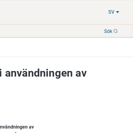
SV
Sök
Sök
 i användningen av
 användningen av