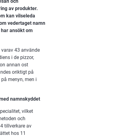
esan och
ing av produkter.
m kan vilseleda
 som vedertaget namn
e har ansökt om
, varav 43 använde
iens i de pizzor,
gon annan ost
des oriktigt på
g på menyn, men i
e med namnskyddet
cialitet, vilket
smetoden och
 tillverkare av
sättet hos 11