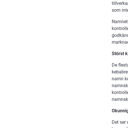
tillverk
som inte
Namnet 
kontroll
godkänd
marknad
Störst 
De fles
kebabre
namn ko
namnsky
kontroll
namnsky
Okunnig
Det ser