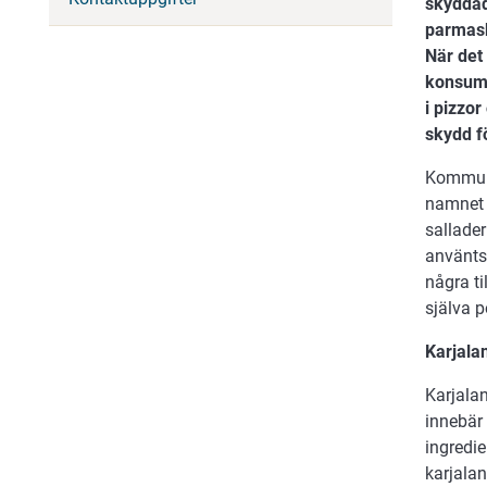
skyddad
parmask
När det
konsume
i pizzo
skydd f
Kommune
namnet f
sallader
använts
några t
själva 
Karjala
Karjalan
innebär 
ingredi
karjalan