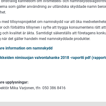
å bristfällig kännedom om livsmedels- och namnskyddslagstiftni
serna som gäller användning av utländska skyddade namn beror
het.
n med tillsynsprojektet om namnskydd var att öka medvetenh
r och förbättra tillsynen i syfte att trygga konsumentens rätt at
 och kvalitet är äkta. Samtidigt säkerställs att företagens konk
ig när det gäller handeln med namnskyddade produkter.
gare information om namnskydd
vikkeiden nimisuojan valvontahanke 2018 -raportti pdf (rapport
are upplysningar:
pektör Mika Varjonen, tfn 050 386 8416