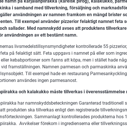
e namn på karjalanpiirakka (karelsk pirog), kalakukko, parm
inka i samband med tillverkning, försäljning och marknadsför
 gäller användningen av namnen framkom en mängd brister so
nten. Till exempel använder pizzerior felaktigt namnet feta
r och sallader. Med namnskydd avses att produktens tillverkar
ör användningen av ett bestämt namn.
rnas livsmedelstillsynsmyndigheter kontrollerade 55 pizzerior
eta på felaktigt sätt. Feta uppgavs i namnet på eller som ingred
 eller kebabportioner som fanns att köpa, men i stället hade nå
 vid framställningen. Namnen parmesan och parmaskinka använ
illsynsobjekt. Till exempel hade en restaurang Parmesankycklin
portionen användes ingen parmesanost.
npiirakka och kalakukko måste tillverkas i överensstämmels
piirakka har namnskyddsbeteckningen Garanterad traditionell spe
att produkten ska tillverkas enligt den registrerade tillverkning
ensförteckningen. Sammanlagt kontrollerades produkterna hos 14
piirakka. Avvikelser förekom i ingredienserna eller tillverknings