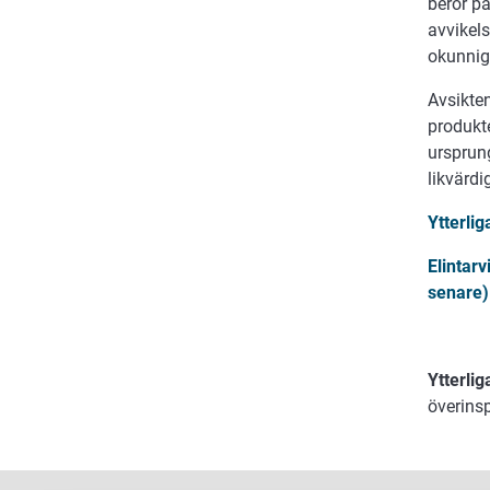
beror p
avvikel
okunnig
Avsikte
produkte
ursprung
likvärd
Ytterli
Elintar
senare)
Ytterlig
överins