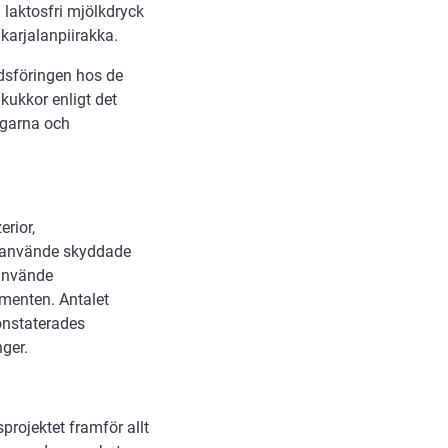
l laktosfri mjölkdryck
 karjalanpiirakka.
dsföringen hos de
akukkor enligt det
ngarna och
rior,
en använde skyddade
 använde
menten. Antalet
konstaterades
ger.
rojektet framför allt