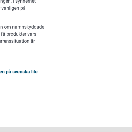
ngen. I synnerhet
 vanligen på
eten om namnskyddade
t få produkter vars
urrenssituation är
en på svenska lite