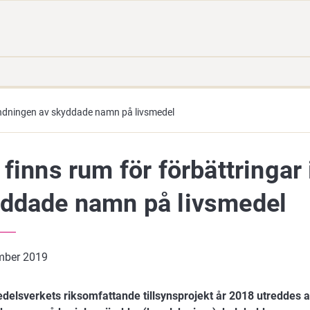
Gå
Sök
direkt
på
till
hela
innehåll
webbplatsen
vändningen av skyddade namn på livsmedel
 finns rum för förbättringar
ddade namn på livsmedel
mber 2019
edelsverkets riksomfattande tillsynsprojekt år 2018 utreddes