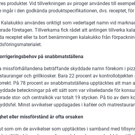
ares produkter. Vid tillverkningen av piroger användes till exempe
 ingår i den godkända produktspecifikationen, dvs. receptet, för
Kalakukko användes oriktigt som vedertaget namn vid markna
erade företagen. Tillverkarna fick rådet att antingen tillverka kal
a receptet eller ta bort benämningen kalakukko från förpackni
sföringsmaterialet.
korrigeringsbehov på snabbmatställena
ta missförhållandena beträffande skyddade namn förekom i pizze
stauranger och grillkiosker. Bara 22 procent av kontrollobjekt
rrekt. På 78 procent av snabbmatställena upptäcktes att man
ddade beteckningar på ett sätt som var vilseledande för konsu
erade stor- och centralkök var totalt 19 stycken. På tio av dem 
ddsfel. Minst avvikelser uppdagades i kaféer och matrestauran
het eller missförstånd är ofta orsaken
 ut som om de avvikelser som upptäcktes i samband med tillsynsp