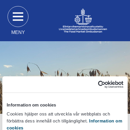
Gå
direkt
till
innehåll
MENY
Information om cookies
Cookies hjälper oss att utveckla vår webbplats och
förbättra dess innehåll och tillgänglighet.
Information om
Första sidan
Kontaktinformation
Till medierna
cookies