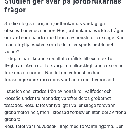
Studien ger svar på jordbrukarnas
frågor
Studien tog sin början i jordbrukarnas vardagliga
observationer och behov. Hos jordbrukarna väcktes frågan
om vad som händer med fröna av hönshirs i ensilage. Kan
man utnyttja växten som foder eller sprids problemet
vidare?
Tidigare har liknande resultat erhållits till exempel för
flyghavre. Även där försvagar en tillräckligt lång ensilering
fröernas grobarhet. När det gäller hönshirs har
forskningskunskapen dock varit ännu mer begränsad.
I studien ensilerades frön av hönshirs i vallfoder och
krossäd under tre månader, varefter deras grobarhet
testades. Resultatet var tydligt: i vallensilage försvann
grobarheten helt, men i krossäd förblev en liten del av fröna
grobara.
Resultatet var i huvudsak i linje med förväntningarna. Den