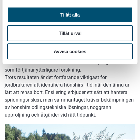
men producerar rikligt med frön som kan bevaras i marken
under lång tid. När hönshirs slås av fortsätter den att växa i
Tillåt alla
en lägre växtform.
Tillåt urval
”Det är en besvärlig växt och hanteringen kräver flera
parallella åtgärder”, påminner Marketta Rinne. Det centrala
är tidig identifiering och snabb reaktion.
Avvisa cookies
Forskarna konstaterar också att hönshirs tydligt är en växt
som förtjänar ytterligare forskning.
Trots resultaten är det fortfarande viktigast för
jordbrukaren att identifiera hönshirs i tid, när den ännu är
lätt att rensa bort. Ensilering erbjuder ett sätt att hantera
spridningsrisken, men sammantaget kräver bekämpningen
av hönshirs odlingstekniska lösningar, noggrann
uppföljning och åtgärder vid rätt tidpunkt.