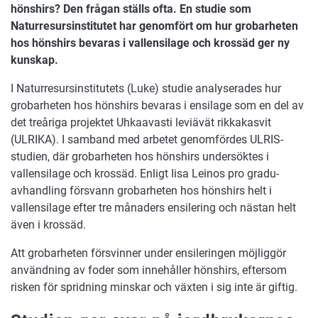
hönshirs? Den frågan ställs ofta. En studie som
Naturresursinstitutet har genomfört om hur grobarheten
hos hönshirs bevaras i vallensilage och krossäd ger ny
kunskap.
I Naturresursinstitutets (Luke) studie analyserades hur
grobarheten hos hönshirs bevaras i ensilage som en del av
det treåriga projektet Uhkaavasti leviävät rikkakasvit
(ULRIKA). I samband med arbetet genomfördes ULRIS-
studien, där grobarheten hos hönshirs undersöktes i
vallensilage och krossäd. Enligt Iisa Leinos pro gradu-
avhandling försvann grobarheten hos hönshirs helt i
vallensilage efter tre månaders ensilering och nästan helt
även i krossäd.
Att grobarheten försvinner under ensileringen möjliggör
användning av foder som innehåller hönshirs, eftersom
risken för spridning minskar och växten i sig inte är giftig.