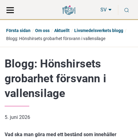
Gå
Sök
S
direkt
på
SV
till
hela
innehåll
webbplatsen
Första sidan
Om oss
Aktuellt
Livsmedelsverkets blogg
Blogg: Hönshirsets grobarhet försvann i vallensilage
Blogg: Hönshirsets
grobarhet försvann i
vallensilage
5. juni 2026
Vad ska man göra med ett bestånd som innehåller