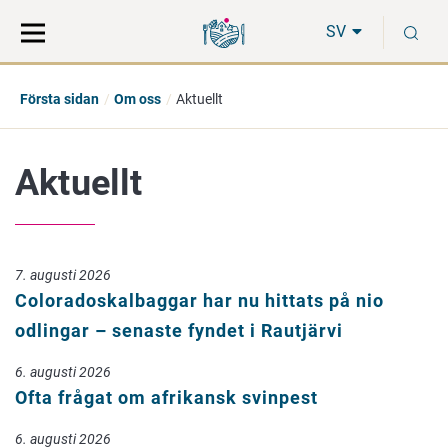
Gå
Sök
S
direkt
på
SV
till
hela
innehåll
webbplatsen
Första sidan
Om oss
Aktuellt
Aktuellt
7. augusti 2026
Coloradoskalbaggar har nu hittats på nio
odlingar – senaste fyndet i Rautjärvi
6. augusti 2026
Ofta frågat om afrikansk svinpest
6. augusti 2026