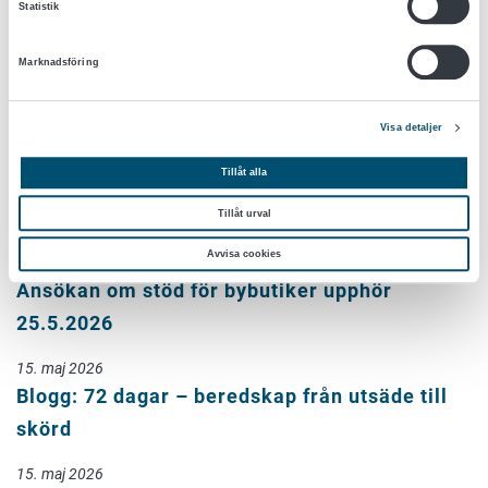
Statistik
19. maj 2026
Tukes: Ändringar i dokumentationskraven för
Marknadsföring
användningen av växtskyddsmedel träder i
kraft
Visa detaljer
18. maj 2026
Tillåt alla
Nya Zeelands TRACES-intyg kan nu
undertecknas elektroniskt
Tillåt urval
Avvisa cookies
18. maj 2026
Ansökan om stöd för bybutiker upphör
25.5.2026
15. maj 2026
Blogg: 72 dagar – beredskap från utsäde till
skörd
15. maj 2026