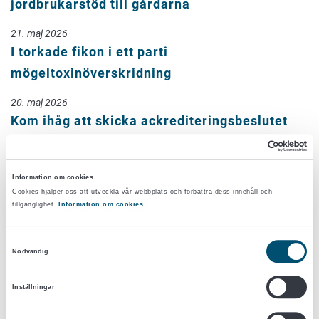
jordbrukarstöd till gårdarna
21. maj 2026
I torkade fikon i ett parti
mögeltoxinöverskridning
20. maj 2026
Kom ihåg att skicka ackrediteringsbeslutet
med bilagor till Livsmedelsverket
20. maj 2026
Information om cookies
Antalet försummelser som upptäckts i
Cookies hjälper oss att utveckla vår webbplats och förbättra dess innehåll och
tillgänglighet.
Information om cookies
tillsynen över djurens välbefinnande
oförändrat
Samtyckesval
Nödvändig
19. maj 2026
Änmäl dig till utbildningen: Ajankohtaista
Inställningar
laboratoriorintamalla