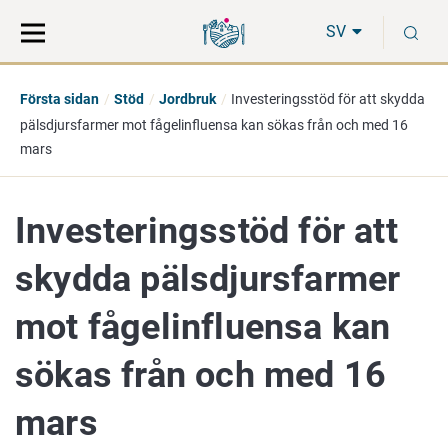
Gå
Sök
S
direkt
på
SV
till
hela
innehåll
webbplatsen
Första sidan
Stöd
Jordbruk
Investeringsstöd för att skydda
pälsdjursfarmer mot fågelinfluensa kan sökas från och med 16
mars
Investeringsstöd för att
skydda pälsdjursfarmer
mot fågelinfluensa kan
sökas från och med 16
mars