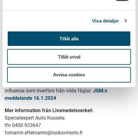
investeringar ska nötköttsproducenten se till att
köttproduktionen (produkten) inte orsakar avskogning.
Visa detaljer
Stödnivån för gårdarnas energiinvesteringar sjunker från
50 procent till 40 procent utom när det gäller
biogasinvesteringar. Gårdarna har under de senaste åren i
Tillåt alla
synnerhet investerat i solpaneler, flisvärmecentraler och till
exempel LED-belysning.
Tillåt urval
Dessutom kan investeringsstöd beviljas för skyddsstängsel
som skyddar svinstall mot afrikansk svinpest.
Avvisa cookies
Mer information
om hur pälsdjur ska skyddas mot aviär
influensa som överförs från vilda fåglar:
JSM:s
meddelande 16.1.2024
Mer information från Livsmedelsverket:
Specialexpert Aulis Kuusela
tfn 0400 933647
fornamn.efternamn@ruokavirasto.fi