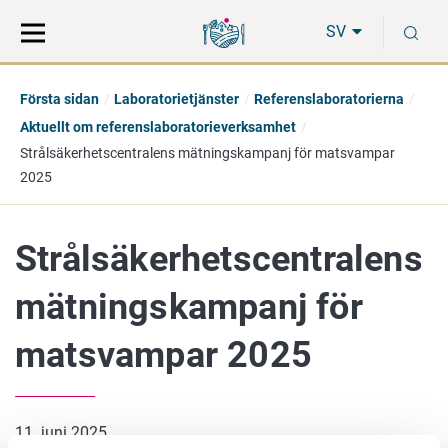
Gå
Sök
S
direkt
på
SV
till
hela
innehåll
webbplatsen
Första sidan
Laboratorietjänster
Referenslaboratorierna
Aktuellt om referenslaboratorieverksamhet
Strålsäkerhetscentralens mätningskampanj för matsvampar
2025
Strålsäkerhetscentralens
mätningskampanj för
matsvampar 2025
11. juni 2025