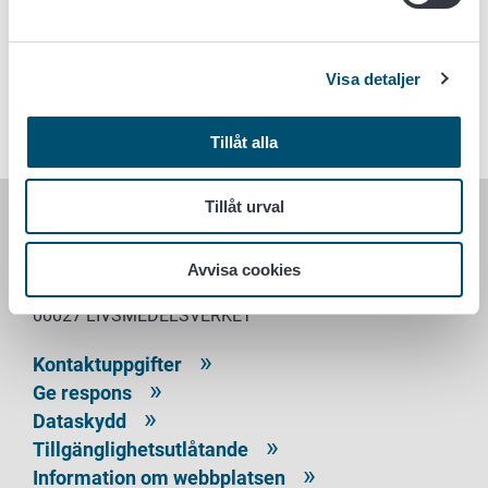
Nyckelord
Visa detaljer
Referenslaboratorierna
Laboratorietjänster
Tillåt alla
Tillåt urval
LIVSMEDELSVERKET
Avvisa cookies
PB 100
00027 LIVSMEDELSVERKET
Kontaktuppgifter
Ge respons
Dataskydd
Tillgänglighetsutlåtande
Information om webbplatsen