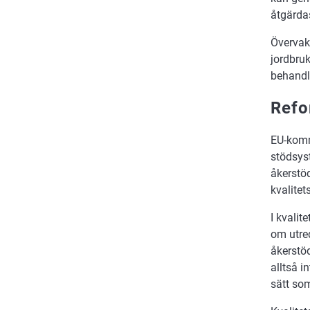
åtgärdas
Övervakn
jordbruk
behandl
Refo
EU-kommi
stödsys
åkerstö
kvalite
I kvali
om utred
åkerstöd
alltså i
sätt som