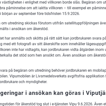
 växtligheten i enlighet med villkoren borde slås. Begäran om 
bra påminnelse om att iaktta villkoren – till exempel en påminne
i början av september före tidsfristen 15.9.2026.
om utredning skickas förutom utifrån satellituppföljningen även
älts i ansökan om åkerstöd.
tet har anmälts och skötts på rätt sätt kan jordbrukaren svara 
g med ett fotografi av sitt åkerskifte som innehåller lägesuppgi
illkoren inte har vidtagits, kan jordbrukaren vidta åtgärden inom ut
terkalla det stöd som hen ansökt om. Även ansökan om åkerstöd
 svara på begäran om utredning behöver jordbrukaren en mobilap
ilen. Vipumobilen är Livsmedelsverkets avgiftsfria applikatio
jordbrukare och myndigheter.
igeringar i ansökan kan göras i Viputj
gstiden för åkerstöd tog slut i e-tjänsten Vipu 9.6.2026. Även e