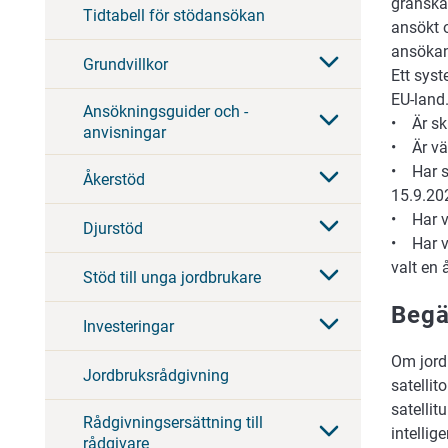
granskas
Tidtabell för stödansökan
ansökt o
ansökan
Grundvillkor
Ett syst
EU-land.
Ansökningsguider och -
• Är sk
anvisningar
• Är vä
• Har sk
Åkerstöd
15.9.20
• Har v
Djurstöd
• Har vä
valt en
Stöd till unga jordbrukare
Begä
Investeringar
Om jord
Jordbruksrådgivning
satellit
satellit
Rådgivningsersättning till
intellig
rådgivare