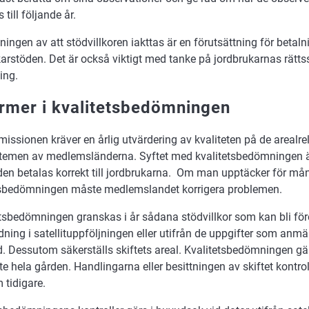
 till följande år.
ingen av att stödvillkoren iakttas är en förutsättning för betal
arstöden. Det är också viktigt med tanke på jordbrukarnas rätts
ing.
rmer i kvalitetsbedömningen
ssionen kräver en årlig utvärdering av kvaliteten på de arealre
temen av medlemsländerna. Syftet med kvalitetsbedömningen är 
den betalas korrekt till jordbrukarna. Om man upptäcker för mån
tsbedömningen måste medlemslandet korrigera problemen.
tetsbedömningen granskas i år sådana stödvillkor som kan bli fö
ning i satellituppföljningen eller utifrån de uppgifter som anm
. Dessutom säkerställs skiftets areal. Kvalitetsbedömningen gäll
nte hela gården. Handlingarna eller besittningen av skiftet kontr
 tidigare.