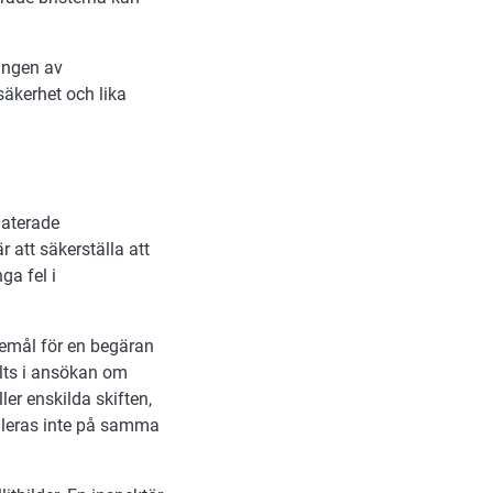
ningen av
säkerhet och lika
laterade
att säkerställa att
ga fel i
remål för en begäran
älts i ansökan om
er enskilda skiften,
olleras inte på samma