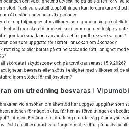
 odlingen och växtlighetens utveckling på de skiften för vilka 
m stöd. Tack vare satellituppföljningen kan jordbrukare vid beh
 om åkerstöd under hela växtperioden.
em för uppföljning av stödvillkoren som grundar sig på satellitbi
 I Finland granskas följande villkor i sommar med hjälp av satell
iftet jordbruksmark och används det för jordbruksverksamhet?
xten den som uppgetts för skiftet i ansökan om åkerstöd?
iftet slagits eller betats på ett heltäckande sätt i enlighet med 
26?
all skördats i skyddszoner och på torvåkrar senast 15.9.2026?
xtligheten bevarats eller skötts i enlighet med villkoren på de s
 åtgärd inom stödet för miljösystem?
ran om utredning besvaras i Vipumobi
brukaren vid ansökan om åkerstöd har uppgett uppgifter som st
observationen för något skifte, får hen av förvaltningen en begä
uppföljningen. Begäran om utredning grundar sig på analyser som 
ens. Det kan till exempel vara fråga om att skiftet på basis av bild