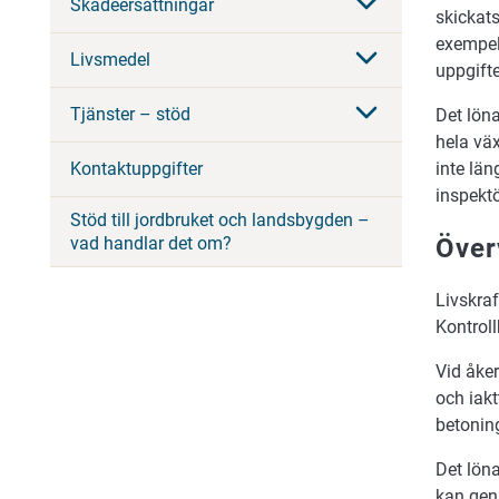
Skadeersättningar
skickats
exempel 
Livsmedel
uppgifte
Tjänster – stöd
Det lön
hela vä
inte län
Kontaktuppgifter
inspektö
Stöd till jordbruket och landsbygden –
Över
vad handlar det om?
Livskraf
Kontrol
Vid åke
och iak
betonin
Det löna
kan gen