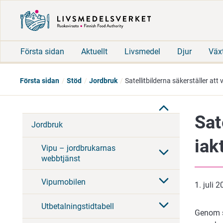
Första sidan
Aktuellt
Livsmedel
Djur
Väx
Första sidan
Stöd
Jordbruk
Satellitbilderna säkerställer att 
Sat
Jordbruk
iak
Vipu – jordbrukarnas
webbtjänst
Vipumobilen
1. juli 
Utbetalningstidtabell
Genom sa