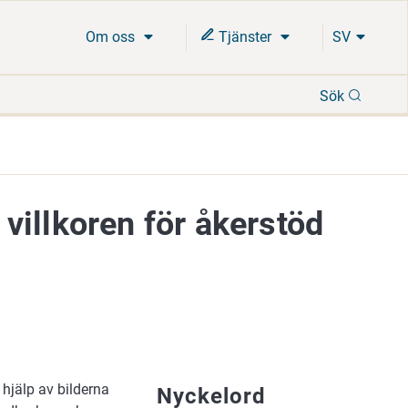
Om oss
Tjänster
SV
Sök
Sök
t villkoren för åkerstöd
 hjälp av bilderna
Nyckelord