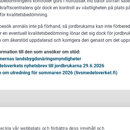
sbedömningens kontroller görs i huvudsak vid dator utifrån satell
skraftscentralens gör dock en kontroll av växtligheten på plats p
 för kvalitetsbedömning.
besök anmäls inte på förhand, så jordbrukarna kan inte förbered
 en eventuell kvalitetsbedömning lönar det sig dock för jordbruk
 om åkerstöd uppdaterad och korrigera den genast om det upp
ormation till den som ansöker om stöd:
ernas landsbygdsnäringsmyndigheter
elsverkets nyhetsbrev till jordbrukarna 29.6.2026
 om utredning för sommaren 2026 (livsmedelsverket.fi)
veckla vår webbplats och förbättra dess innehåll och