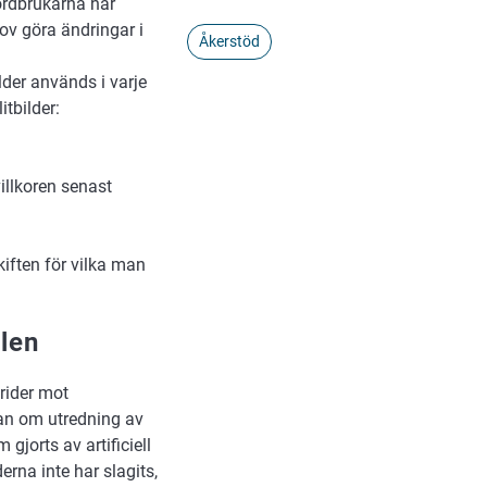
jordbrukarna har
ov göra ändringar i
Åkerstöd
lder används i varje
itbilder:
villkoren senast
kiften för vilka man
len
rider mot
ran om utredning av
gjorts av artificiell
erna inte har slagits,