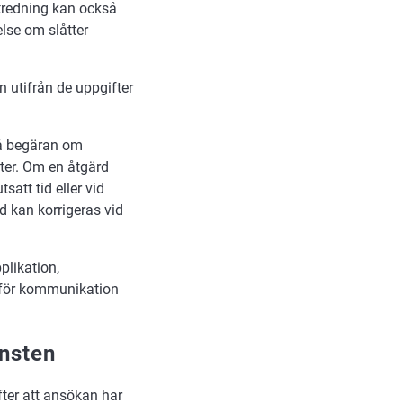
utredning kan också
lse om slåtter
 utifrån de uppgifter
på begäran om
fter. Om en åtgärd
satt tid eller vid
 kan korrigeras vid
plikation,
n för kommunikation
änsten
fter att ansökan har