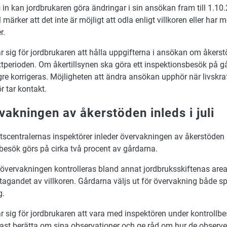
 in kan jordbrukaren göra ändringar i sin ansökan fram till 1.10
märker att det inte är möjligt att odla enligt villkoren eller har 
r.
ar sig för jordbrukaren att hålla uppgifterna i ansökan om åker
xtperioden. Om åkertillsynen ska göra ett inspektionsbesök på 
gre korrigeras. Möjligheten att ändra ansökan upphör när livskra
r tar kontakt.
vakningen av åkerstöden inleds i juli
tscentralernas inspektörer inleder övervakningen av åkerstöden p
lbesök görs på cirka två procent av gårdarna.
rövervakningen kontrolleras bland annat jordbruksskiftenas area
ttagandet av villkoren. Gårdarna väljs ut för övervakning både 
g.
r sig för jordbrukaren att vara med inspektören under kontrollbe
ast berätta om sina observationer och ge råd om hur de observe