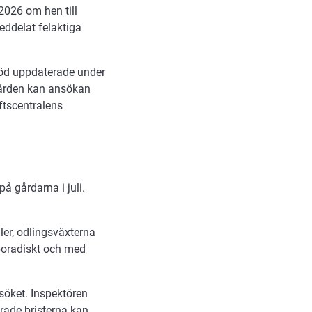
.2026 om hen till
meddelat felaktiga
stöd uppdaterade under
gården kan ansökan
ftscentralens
å gårdarna i juli.
ler, odlingsväxterna
sporadiskt och med
söket. Inspektören
rade bristerna kan