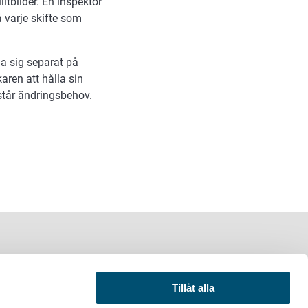
itbilder. En inspektör
å varje skifte som
a sig separat på
aren att hålla sin
står ändringsbehov.
Tillåt alla