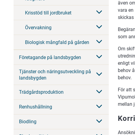
även om
vara en 
Krisstöd till jordbruket
skickas 
Övervakning
Begäran 
som anm
Biologisk mångfald på gården
Om skif
utrednin
Företagande på landsbygden
enligt v
behov å
Tjänster och näringsutveckling på
behov.
landsbygden
För att
Trädgårdsproduktion
Vipumob
mellan 
Renhushållning
Korr
Biodling
Ansöknin