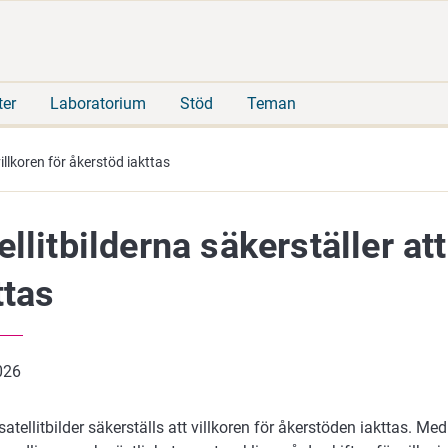
Gå
Sök
direkt
på
till
hela
innehåll
webbplatsen
ter
Laboratorium
Stöd
Teman
villkoren för åkerstöd iakttas
ellitbilderna säkerställer at
ttas
2026
tellitbilder säkerställs att villkoren för åkerstöden iakttas. Med