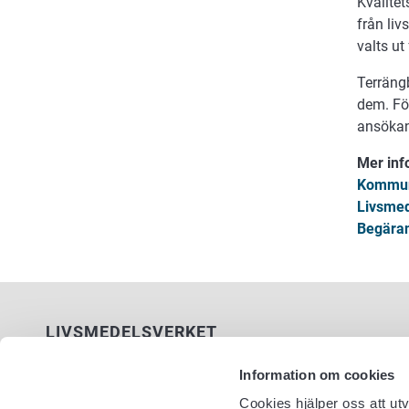
Kvalitet
från liv
valts ut
Terräng
dem. För
ansökan
Mer inf
Kommun
Livsmed
Begäran
LIVSMEDELSVERKET
PB 100
Information om cookies
00027 LIVSMEDELSVERKET
Cookies hjälper oss att ut