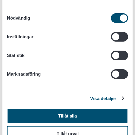
Hyrrä
Ilppa
Samtyckesval
Mjölkregistret
Nödvändig
Nekka
Prislista för Livsmedelsverkets prestationer och
Inställningar
myndighetstjänster (livsmedelsverket.fi)
Rådgivarregistret (livsmedelsverket.fi)
Siilo
Statistik
Söktjänst på Oivahymy.fi
Söktjänsten för uppgifter om EU-stöd
(livsmedelsverket.fi)
Marknadsföring
Touko
Tjänsten för forsknings- och tillsynsuppgifter
(https://avointieto.ruokavirasto.fi/)
Visa detaljer
Vetportti (e-tjänst för veterinärer)
Viputjänsten
Tillåt alla
Vipumobilen (mobilapplikation)
Underhållet gäller förutom Livsmedelsverkets e-tjänster
Tillåt urval