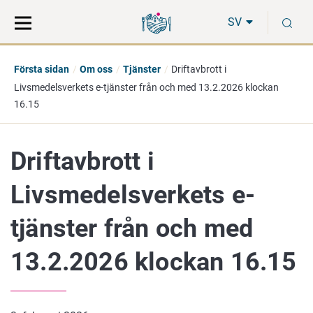
Gå
Sök
S
direkt
på
SV
till
hela
innehåll
webbplatsen
Första sidan
Om oss
Tjänster
Driftavbrott i
Livsmedelsverkets e-tjänster från och med 13.2.2026 klockan
16.15
Driftavbrott i
Livsmedelsverkets e-
tjänster från och med
13.2.2026 klockan 16.15