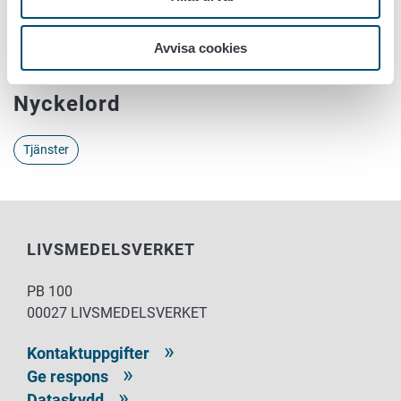
även en del av e-tjänsterna inom jord- och
skogsbruksministeriets förvaltningsområde. Vi beklagar
besväret som underhållet medför.
Avvisa cookies
Nyckelord
Tjänster
LIVSMEDELSVERKET
PB 100
00027 LIVSMEDELSVERKET
Kontaktuppgifter
Ge respons
Dataskydd