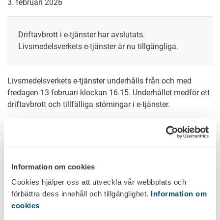
3. februari 2026
Driftavbrott i e-tjänster har avslutats.
Livsmedelsverkets e-tjänster är nu tillgängliga.
Livsmedelsverkets e-tjänster underhålls från och med
fredagen 13 februari klockan 16.15. Underhållet medför ett
driftavbrott och tillfälliga störningar i e-tjänster.
E-tjänsterna går att använda som vanligt igen senast på
söndagen 15 februari 2026 klockan 8. Tjänsterna kan vara
tillgängliga redan tidigare.
Information om cookies
Underhållet påverkar exempelvis följande tjänster:
Cookies hjälper oss att utveckla vår webbplats och
Veterinärregistret
förbättra dess innehåll och tillgänglighet.
Information om
Djurregister (nötkreatur-, får-, get- och svinregistret)
cookies
E-tjänsten för djurhållarregistret