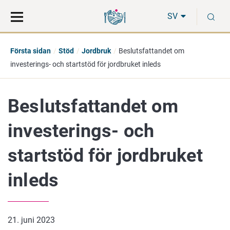
Gå
Sök
S
direkt
på
SV
till
hela
innehåll
webbplatsen
Första sidan
Stöd
Jordbruk
Beslutsfattandet om
investerings- och startstöd för jordbruket inleds
Beslutsfattandet om
investerings- och
startstöd för jordbruket
inleds
21. juni 2023