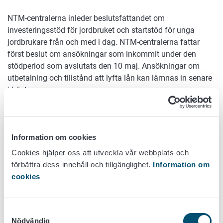
NTM-centralerna inleder beslutsfattandet om
investeringsstöd för jordbruket och startstöd för unga
jordbrukare från och med i dag. NTM-centralerna fattar
först beslut om ansökningar som inkommit under den
stödperiod som avslutats den 10 maj. Ansökningar om
utbetalning och tillstånd att lyfta lån kan lämnas in senare
i höst.
Ansökan om investerings- och startstöd inleddes i april.
Under våren har jordbrukarna ansökt om investeringsstöd
särskilt för energirelaterade investeringar samt för grundlig
Information om cookies
renovering och utvidgning av ladugårdar.
Cookies hjälper oss att utveckla vår webbplats och
Energiinvesteringarna har redan ökat i flera år och på basis
förbättra dess innehåll och tillgänglighet.
Information om
av årets första stödperiod verkar det som om dessa
cookies
investeringar fortfarande förblir höga. Jordbrukarna
investerar till exempel i solpaneler.
Samtyckesval
Jordbrukarna gjorde under den första perioden
Nödvändig