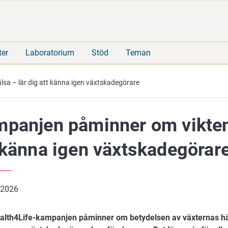
Gå
Sök
direkt
på
till
hela
innehåll
webbplatsen
ter
Laboratorium
Stöd
Teman
sa – lär dig att känna igen växtskadegörare
panjen påminner om vikten 
 känna igen växtskadegörar
 2026
alth4Life-kampanjen påminner om betydelsen av växternas häl