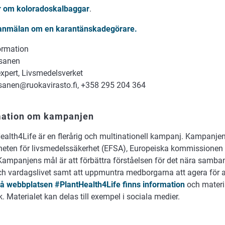
 om koloradoskalbaggar
.
anmälan om en karantänskadegörare.
ormation
sanen
expert, Livsmedelsverket
sanen@ruokavirasto.fi, +358 295 204 364
mation om kampanjen
ealth4Life är en flerårig och multinationell kampanj. Kampanje
eten för livsmedelssäkerhet (EFSA), Europeiska kommissionen
 Kampanjens mål är att förbättra förståelsen för det nära samba
ch vardagslivet samt att uppmuntra medborgarna att agera för 
å webbplatsen #PlantHealth4Life finns information
och materi
. Materialet kan delas till exempel i sociala medier.