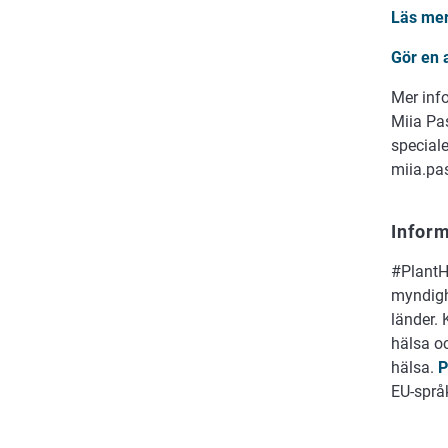
Läs mer
Gör en 
Mer inf
Miia Pa
special
miia.pa
Infor
#PlantH
myndigh
länder.
hälsa o
hälsa.
P
EU-språk