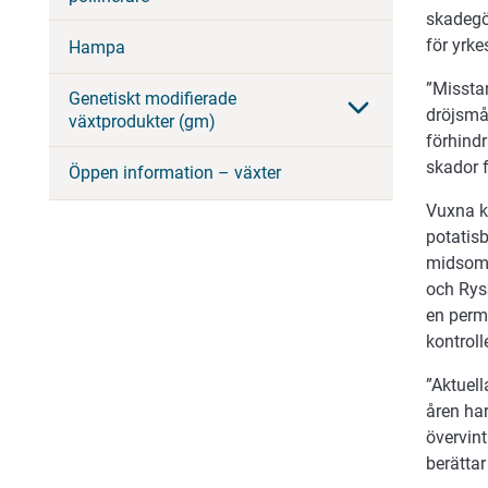
skadegör
för yrk
Hampa
”Missta
Genetiskt modifierade
dröjsmål
växtprodukter (gm)
förhind
skador 
Öppen information – växter
Vuxna ko
potatisb
midsomm
och Rys
en perm
kontrol
”Aktuell
åren har
övervint
berätta