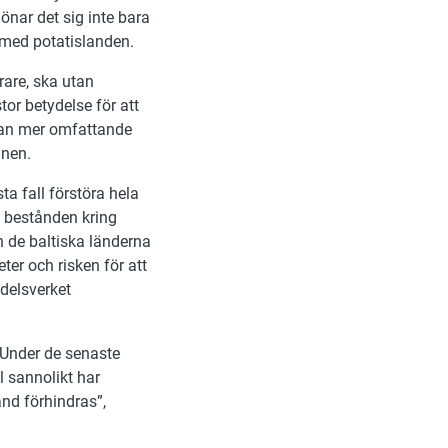
önar det sig inte bara
 med potatislanden.
are, ska utan
or betydelse för att
kan mer omfattande
anen.
a fall förstöra hela
i bestånden kring
 de baltiska länderna
er och risken för att
delsverket
. Under de senaste
l sannolikt har
and förhindras”,