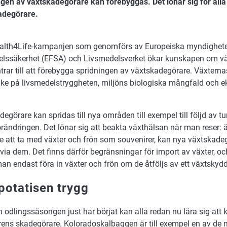
ngen av växtskadegörare kan förebyggas. Det lönar sig för alla 
adegörare.
alth4Life-kampanjen som genomförs av Europeiska myndighete
elssäkerhet (EFSA) och Livsmedelsverket ökar kunskapen om v
ar till att förebygga spridningen av växtskadegörare. Växternas
ke på livsmedelstryggheten, miljöns biologiska mångfald och 
egörare kan spridas till nya områden till exempel till följd av t
örändringen. Det lönar sig att beakta växthälsan när man reser:
 att ta med växter och frön som souvenirer, kan nya växtskadegö
via dem. Det finns därför begränsningar för import av växter, oc
an endast föra in växter och frön om de åtföljs av ett växtskydds
 potatisen trygg
odlingssäsongen just har börjat kan alla redan nu lära sig att 
ns skadegörare. Koloradoskalbaggen är till exempel en av de