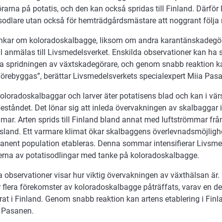
arna på potatis, och den kan också spridas till Finland. Därför l
esodlare utan också för hemträdgårdsmästare att noggrant följa
nkar om koloradoskalbagge, liksom om andra karantänskadegör
 anmälas till Livsmedelsverket. Enskilda observationer kan ha st
ra spridningen av växtskadegörare, och genom snabb reaktion 
förebyggas”, berättar Livsmedelsverkets specialexpert Miia Pas
loradoskalbaggar och larver äter potatisens blad och kan i värst
eståndet. Det lönar sig att inleda övervakningen av skalbaggar 
ar. Arten sprids till Finland bland annat med luftströmmar från
sland. Ett varmare klimat ökar skalbaggens överlevnadsmöjlighet
anent population etableras. Denna sommar intensifierar Livsme
lerna av potatisodlingar med tanke på koloradoskalbagge.
a observationer visar hur viktig övervakningen av växthälsan är
 flera förekomster av koloradoskalbagge påträffats, varav en de
rat i Finland. Genom snabb reaktion kan artens etablering i Finl
r Pasanen.