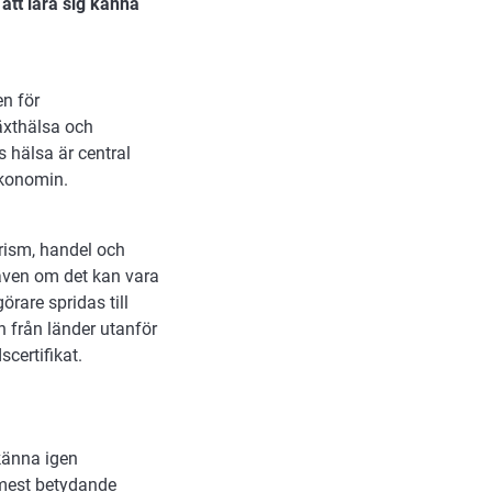
att lära sig känna
n för
äxthälsa och
 hälsa är central
ekonomin.
urism, handel och
 även om det kan vara
rare spridas till
h från länder utanför
certifikat.
känna igen
 mest betydande