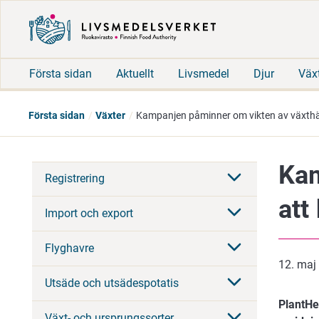
Första sidan
Aktuellt
Livsmedel
Djur
Väx
Första sidan
Växter
Kampanjen påminner om vikten av växthäl
Kam
Registrering
att
Import och export
Flyghavre
12. maj
Utsäde och utsädespotatis
PlantHe
Växt- och ursprungssorter