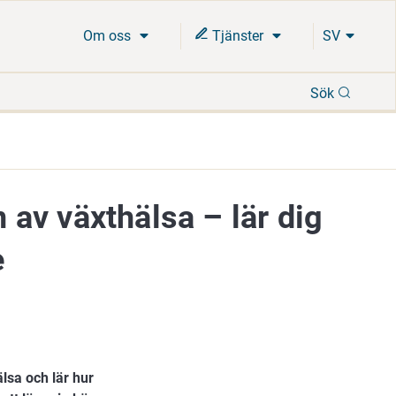
Om oss
Tjänster
SV
Sök
Sök
av växthälsa – lär dig
e
sa och lär hur