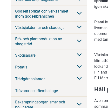
spridni
igen sk
Gödselfabrikat och verksamhet
inom gödselbranschen
PlantHe
Växtsjukdomar och skadedjur
livsmed
uppmuntr
Frö- och plantproduktion av
med tan
skogsträd
Växtskad
Skogsägare
klimatf
lockande
Potatis
Finland 
EU får m
Trädgårdsplantor
Håll
Trävaror oc träemballage
Även om 
Bekämpningsorganismer och
sommare
pollinerare