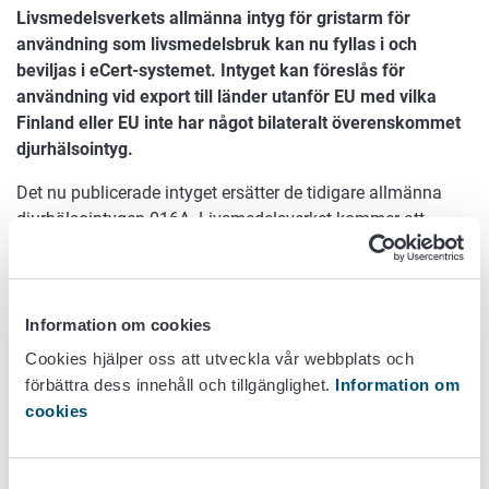
Livsmedelsverkets allmänna intyg för gristarm för
användning som livsmedelsbruk kan nu fyllas i och
beviljas i eCert-systemet. Intyget kan föreslås för
användning vid export till länder utanför EU med vilka
Finland eller EU inte har något bilateralt överenskommet
djurhälsointyg.
Det nu publicerade intyget ersätter de tidigare allmänna
djurhälsointygen 016A. Livsmedelsverket kommer att
publicera alla allmänna exportintyg i eCert-systemet under
år 2026.
Om det inte finns något officiellt överenskommet intyg eller
Information om cookies
om förhandlingar om ett sådant inte pågår för tillfället, kan
Cookies hjälper oss att utveckla vår webbplats och
exportören till exempel tillsammans med importören låta
förbättra dess innehåll och tillgänglighet.
Information om
destinationslandets behöriga myndigheter godkänna sitt
cookies
intygsförslag. Vi rekommenderar att Livsmedelsverkets
allmänna djurhälso‑ och hälsointyg används i sådana fall,
om ett sådant finns tillgängligt för produkten. Exportören
Samtyckesval