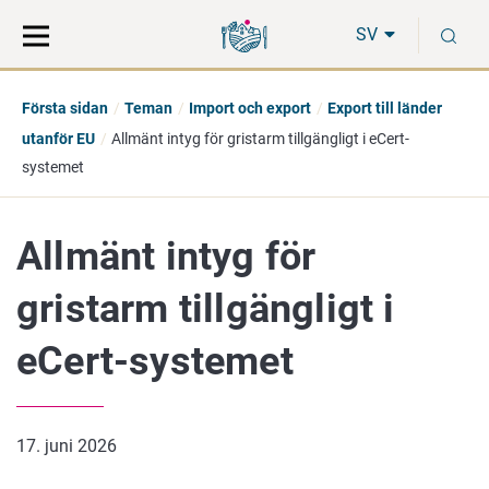
Gå
Sök
S
direkt
på
SV
till
hela
innehåll
webbplatsen
Första sidan
Teman
Import och export
Export till länder
utanför EU
Allmänt intyg för gristarm tillgängligt i eCert-
systemet
Allmänt intyg för
gristarm tillgängligt i
eCert-systemet
17. juni 2026