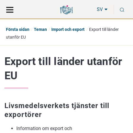
Gå
Sök
S
direkt
på
SV
till
hela
innehåll
webbplatsen
Första sidan
Teman
Import och export
Export till länder
utanför EU
Export till länder utanför
EU
Livsmedelsverkets tjänster till
exportörer
Information om export och