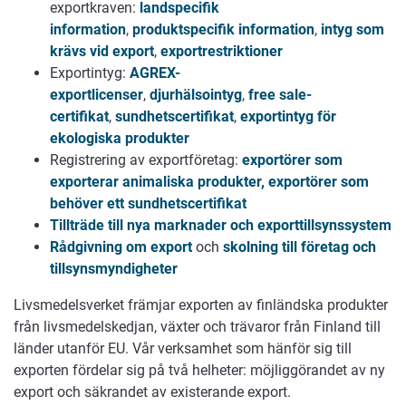
exportkraven:
landspecifik
information
,
produktspecifik information
,
intyg som
krävs vid export
,
exportrestriktioner
Exportintyg:
AGREX-
exportlicenser
,
djurhälsointyg
,
free sale-
certifikat
,
sundhetscertifikat
,
exportintyg för
ekologiska produkter
Registrering av exportföretag:
exportörer som
exporterar animaliska produkter, exportörer som
behöver ett sundhetscertifikat
Tillträde till nya marknader och exporttillsynssystem
Rådgivning om export
och
skolning till företag och
tillsynsmyndigheter
Livsmedelsverket främjar exporten av finländska produkter
från livsmedelskedjan, växter och trävaror från Finland till
länder utanför EU. Vår verksamhet som hänför sig till
exporten fördelar sig på två helheter: möjliggörandet av ny
export och säkrandet av existerande export.