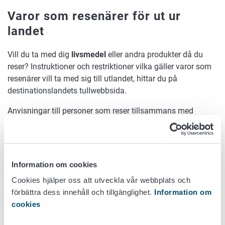
Varor som resenärer för ut ur
landet
Vill du ta med dig
livsmedel
eller andra produkter då du
reser? Instruktioner och restriktioner vilka gäller varor som
resenärer vill ta med sig till utlandet, hittar du på
destinationslandets tullwebbsida.
Anvisningar till personer som reser tillsammans med
ett
sällskapsdjur
finner du på vår
webbplats Privatkunder
.
Planerar du att sälja varor på
distans?
Information om cookies
Cookies hjälper oss att utveckla vår webbplats och
Bekanta dig med instruktioner för
etablering av en
förbättra dess innehåll och tillgänglighet.
Information om
webbutik eller ett annat distansförsäljningsföretag
.
cookies
Tilläggsinformation finns också på sidan
om
distansförsäljning av livsmedel
.