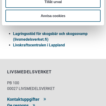
Tillåt urval
är:
kirjaamo.lappi@elinvoimakeskus.fi
Adressen är: Lapplands livskraftscentral,
registraturen, PL 100, 00072 Livskraftscentralen.
Avvisa cookies
Mer information:
Lagringsstöd för skogsbär och skogssvamp
(livsmedelsverket.fi)
Livskraftscentralen i Lappland
LIVSMEDELSVERKET
PB 100
00027 LIVSMEDELSVERKET
Kontaktuppgifter
Ge respons