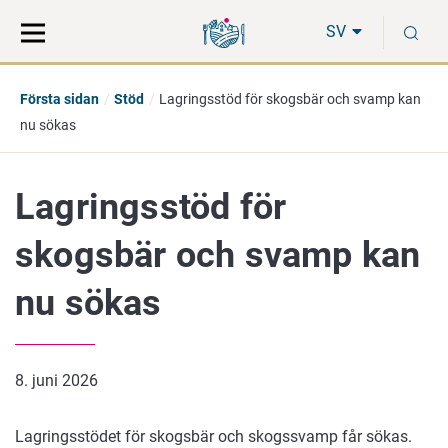
Gå
Sök
S
direkt
på
SV
till
hela
innehåll
webbplatsen
Första sidan
Stöd
Lagringsstöd för skogsbär och svamp kan
nu sökas
Lagringsstöd för
skogsbär och svamp kan
nu sökas
8. juni 2026
Lagringsstödet för skogsbär och skogssvamp får sökas.