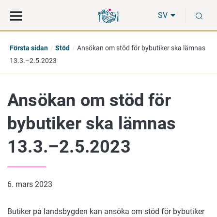
Gå
Sök
S
direkt
på
SV
till
hela
innehåll
webbplatsen
Första sidan
Stöd
Ansökan om stöd för bybutiker ska lämnas
13.3.–2.5.2023
Ansökan om stöd för
bybutiker ska lämnas
13.3.–2.5.2023
6. mars 2023
Butiker på landsbygden kan ansöka om stöd för bybutiker