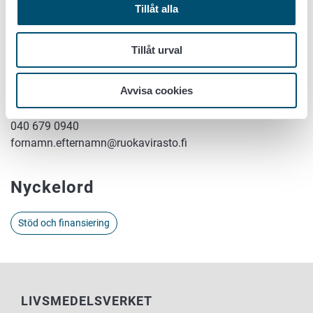
nyttigt. För en liten butik har stödet stor betydelse.
Tillåt alla
Mer information om stödet och ansökningsanvisningar
Tillåt urval
Elektronisk ansökan:
https://hyrra.ruokavirasto.fi
Avvisa cookies
Mer information vid Livsmedelsverket:
Specialsakkunnig Tommi Alanko
040 679 0940
fornamn.efternamn@ruokavirasto.fi
Nyckelord
Stöd och finansiering
LIVSMEDELSVERKET