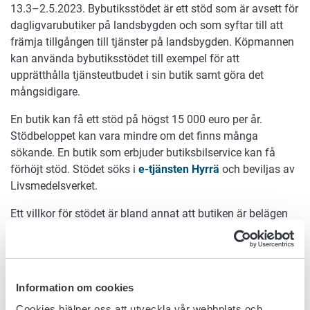
13.3–2.5.2023. Bybutiksstödet är ett stöd som är avsett för
dagligvarubutiker på landsbygden och som syftar till att
främja tillgången till tjänster på landsbygden. Köpmannen
kan använda bybutiksstödet till exempel för att
upprätthålla tjänsteutbudet i sin butik samt göra det
mångsidigare.
En butik kan få ett stöd på högst 15 000 euro per år.
Stödbeloppet kan vara mindre om det finns många
sökande. En butik som erbjuder butiksbilservice kan få
förhöjt stöd. Stödet söks i
e-tjänsten Hyrrä
och beviljas av
Livsmedelsverket.
Ett villkor för stödet är bland annat att butiken är belägen
på landsbygden, att butiken är verksam året runt och att
avståndet till närmaste andra dagligvaruhandel är minst
7,5 kilometer eller att butiken annars är svår att nå.
Närmare stödvillkor och ansökningsanvisningar finns på
Information om cookies
Livsmedelsverkets webbplats
.
Cookies hjälper oss att utveckla vår webbplats och