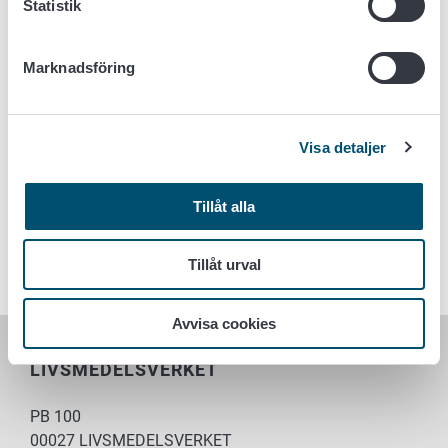
Statistik
specialsakkunnig Liisa Vihervuori,
liisa.vihervuori@ruokavirasto.fi, tfn 0400 57 1060
Marknadsföring
fr.o.m. 10.7. specialsakkunnig Jari Poutanen,
jari.poutanen@ruokavirasto.fi, tfn 040 845 4869
Visa detaljer
Nyckelord
Tillåt alla
Växter
Växthälsa
Växtproduktion
Undersökningar om växter
Tillåt urval
Avvisa cookies
LIVSMEDELSVERKET
PB 100
00027 LIVSMEDELSVERKET