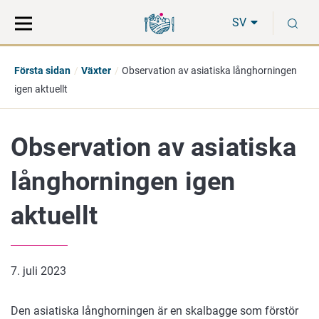
Gå
Sök
S
direkt
på
SV
till
hela
innehåll
webbplatsen
Första sidan
Växter
Observation av asiatiska långhorningen
igen aktuellt
Observation av asiatiska
långhorningen igen
aktuellt
7. juli 2023
Den asiatiska långhorningen är en skalbagge som förstör