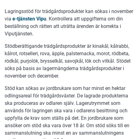
Lagringsstöd för trädgårdsprodukter kan sökas i november
via
e-tjänsten Vipu
. Kontrollera att uppgifterna om din
beställning och rätten att uträtta ärenden är korrekta i
Viputjänsten.
Stödberättigande trädgårdsprodukter är kinakål, kålrabbi,
kålrot, rotselleri, rova, äpple, palsternacka, morot, rödbeta,
rödkål, purjolök, brysselkål, savojkål, lök och vitkål. Stödet
söks på basis av lagermängderna trädgårdsprodukter i
november och december.
Stöd kan sökas av jordbrukare som har minst en hektar
odlingsareal för trädgårdsväxter. De lagrade produkterna
ska produceras av odlaren själv. Lagerutrymmet som
används för lagringen ska vara i odlarens besittning och
uppfylla de krav som ställs på det. En jordbrukare som
ansöker om stöd ska vara över 18 år. Om stöd söks till en
sammanslutning ska minst en av sammanslutningens