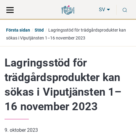
Gå
Sök
S
direkt
på
SV
till
hela
innehåll
webbplatsen
Första sidan
Stöd
Lagringsstöd för trädgårdsprodukter kan
sökas i Viputjänsten 1–16 november 2023
Lagringsstöd för
trädgårdsprodukter kan
sökas i Viputjänsten 1–
16 november 2023
9. oktober 2023