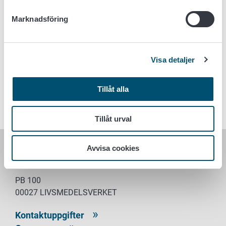
blanketten finns på vår sida
Tjänsten för exportören
Mer information om utarbetandet av
Marknadsföring
exportintygsmodellen:
vientihankkeet@ruokavirasto.fi
Visa detaljer
Nyckelord
Tillåt alla
Export
Tillåt urval
Avvisa cookies
LIVSMEDELSVERKET
PB 100
00027 LIVSMEDELSVERKET
Kontaktuppgifter