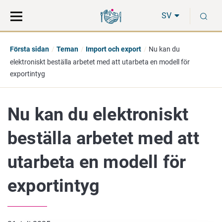
Gå
Sök
S
direkt
på
SV
till
hela
innehåll
webbplatsen
Första sidan
Teman
Import och export
Nu kan du
elektroniskt beställa arbetet med att utarbeta en modell för
exportintyg
Nu kan du elektroniskt
beställa arbetet med att
utarbeta en modell för
exportintyg