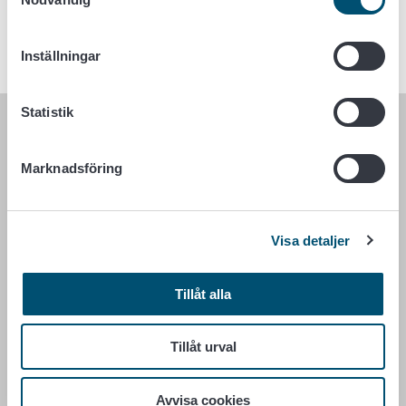
Vi beklagar det besvär som avbrottet orsakar.
Inställningar
Statistik
LIVSMEDELSVERKET
Marknadsföring
PB 100
00027 LIVSMEDELSVERKET
Visa detaljer
Kontaktuppgifter
Ge respons
Dataskydd
Tillåt alla
Tillgänglighetsutlåtande
Information om webbplatsen
Tillåt urval
Cookie inställningar
Avvisa cookies