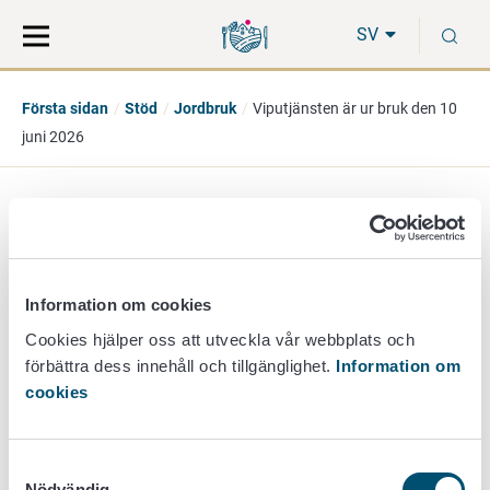
Gå
Sök
S
direkt
på
SV
till
hela
innehåll
webbplatsen
Första sidan
Stöd
Jordbruk
Viputjänsten är ur bruk den 10
juni 2026
Viputjänsten är ur bruk
den 10 juni 2026
Information om cookies
Cookies hjälper oss att utveckla vår webbplats och
8. juni 2026
förbättra dess innehåll och tillgänglighet.
Information om
cookies
Viputjänsten är ur bruk den 10 juni 2026. Avbrottet beror på
en uppdatering av Viputjänsten.
Samtyckesval
Nödvändig