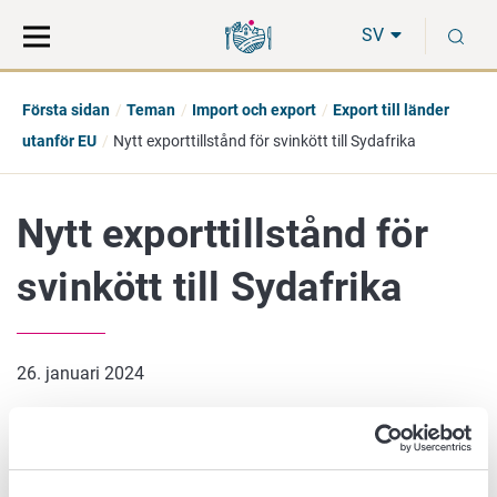
Gå
Sök
S
direkt
på
SV
till
hela
innehåll
webbplatsen
Första sidan
Teman
Import och export
Export till länder
utanför EU
Nytt exporttillstånd för svinkött till Sydafrika
Nytt exporttillstånd för
svinkött till Sydafrika
26. januari 2024
Finland och Sydafrika har avtalat om villkoren för export av
fryst griskött och djurhälsointyget som ska användas vid
export. Sedan januari 2023 har det varit möjligt att