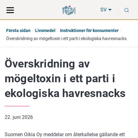
Gå
Sök
S
direkt
på
SV
till
hela
innehåll
webbplatsen
Första sidan
Livsmedel
Instruktioner för konsumenter
Överskridning av mögeltoxin i ett parti i ekologiska havresnacks
Överskridning av
mögeltoxin i ett parti i
ekologiska havresnacks
22. juni 2026
Suomen Oikia Oy meddelar om återkallelse gällande ett