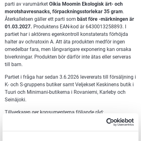
parti av varumärket
Oikia Moomin
Ekologisk ärt- och
morotshavresnacks, förpackningsstorlekar 35 gram
.
Återkallelsen gäller ett parti som
bäst före -märkningen är
01.03.2027.
Produktens EAN-kod är 6430013258893. I
partiet har i aktörens egenkontroll konstaterats förhöjda
halter av ochratoxin A. Att äta produkten medför ingen
omedelbar fara, men långvarigare exponering kan orsaka
biverkningar. Produkten bör därför inte ätas eller serveras
till barn.
Partiet i fråga har sedan 3.6.2026 levererats till försäljning i
K- och S-gruppens butiker samt Veljekset Keskinens butik i
Tuuri och Minimani-butikerna i Rovaniemi, Karleby och
Seinäjoki.
Tillverkaren ger konsumenterna följande råd:
"De som har köpt produkterna ombeds kontakta oss via
reklamationsblanketten på webbplatsen (
oikiasipsi.fi
). Till
anmälan skall fogas en bild av förpackningen och av